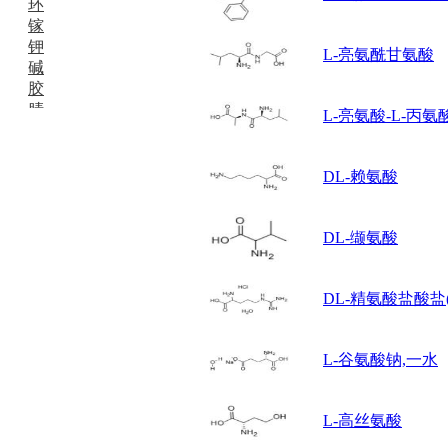
环
镓
钾
L-亮氨酰甘氨酸
碱
胶
腈
L-亮氨酸-L-丙氨
精
肼
醌
DL-赖氨酸
蜡
锂
啉
DL-缬氨酸
磷
膦
硫
DL-精氨酸盐酸盐
铝
氯
L-谷氨酸钠,一水
镁
锰
硅烷
L-高丝氨酸
酰氯
林