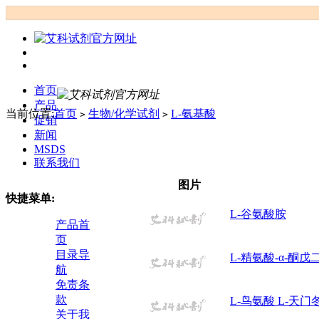
首页
产品
当前位置:
首页
生物/化学试剂
L-氨基酸
>
>
促销
新闻
MSDS
联系我们
图片
快捷菜单:
L-谷氨酸胺
产品首
页
目录导
L-精氨酸-α-酮戊
航
免责条
款
L-鸟氨酸 L-天门
关于我