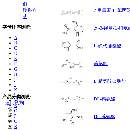
们
联系方
2-甲氧基-L-苯丙
式
字母排序浏览:
反-3-羟基-L-脯氨
A
B
L-硫代脯氨酸
C
D
E
蒜氨酸
F
G
H
I
L-精氨酸盐酸盐
J
K
L
产品分类浏览:
DL-精氨酸
M
通用试剂
N
铵
O
胺
P
DL-苏氨酸
钡
Q
R
苯