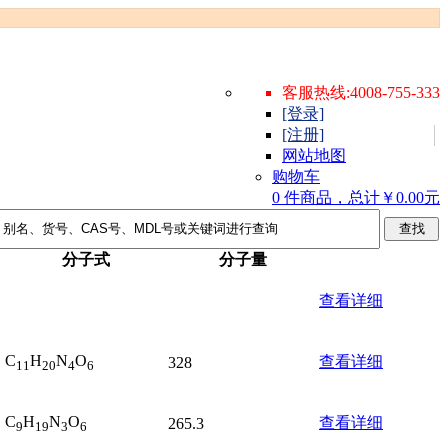
客服热线:4008-755-333
[登录]
[注册]
网站地图
购物车
0 件商品，总计￥0.00元
分子式
分子量
查看详细
C
H
N
O
查看详细
328
11
20
4
6
C
H
N
O
查看详细
265.3
9
19
3
6