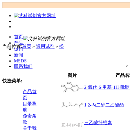
首页
产品
当前位置:
首页
通用试剂
松
>
>
促销
新闻
MSDS
联系我们
图片
产品名
快捷菜单:
2-氧代-6-甲基-1H-吡啶
产品首
页
目录导
1,2-丙二醇二乙酸酯
航
免责条
款
三乙酸纤维素
关于我