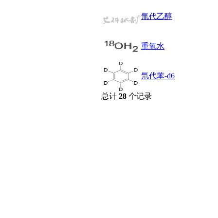
醚
氚代乙醇
脒
钠
钼
重氧水
萘
铌
脲
氘代苯-d6
镍
宁
总计
28
个记录
铍
嘌呤
其它
铅
嗪
醛
炔
噻吩
筛
砷
石
试纸