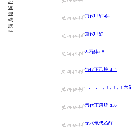
环
镓
钾
氘代甲醇-d4
碱
胶
腈
氚代甲醇
精
肼
醌
2-丙醇-d8
蜡
锂
啉
氘代正己烷-d14
磷
膦
硫
1，1，1，3，3，3-六
铝
氯
氘代正庚烷-d16
镁
锰
硅烷
无水氚代乙醇
酰氯
林