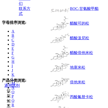
们
联系方
BOC-甘氨酸甲酯
式
字母排序浏览:
醋酸可的松
A
B
醋酸泼尼松
C
D
E
醋酸倍他米松
F
G
H
I
地塞米松
J
K
L
产品分类浏览:
倍他米松
M
通用试剂
N
铵
O
胺
P
丙酸氟替卡松
钡
Q
R
苯