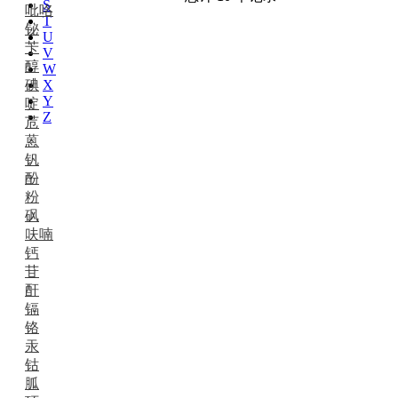
S
吡咯
T
铋
U
苄
V
醇
W
碘
X
Y
啶
Z
苊
蒽
钒
酚
粉
砜
呋喃
钙
苷
酐
镉
铬
汞
钴
胍