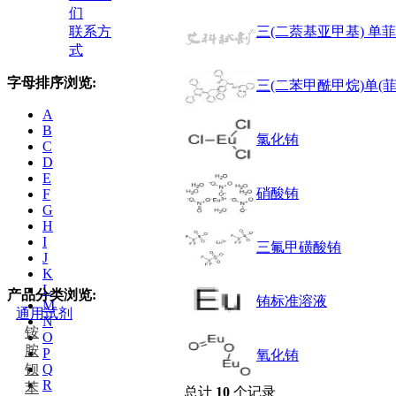
们
联系方
三(二萘基亚甲基) 单菲咯啉
式
字母排序浏览:
三(二苯甲酰甲烷)单(
A
B
氯化铕
C
D
E
硝酸铕
F
G
H
I
三氟甲磺酸铕
J
K
L
产品分类浏览:
铕标准溶液
M
通用试剂
N
铵
O
胺
P
氧化铕
钡
Q
R
苯
总计
10
个记录