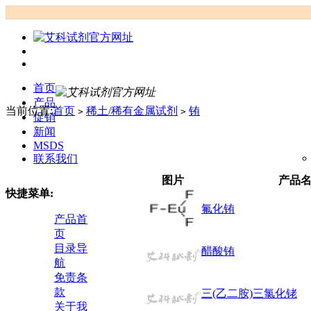
首页
产品
当前位置:
首页
稀土/稀有金属试剂
铕
>
>
促销
新闻
MSDS
联系我们
图片
产品
快捷菜单:
氟化铕
产品首
页
目录导
醋酸铕
航
免责条
款
三(乙二胺)三氯化铑
关于我