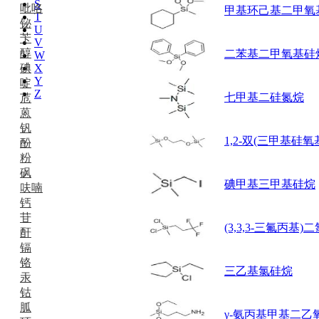
S
吡咯
甲基环己基二甲氧
T
铋
U
苄
V
醇
二苯基二甲氧基硅
W
碘
X
Y
啶
Z
七甲基二硅氮烷
苊
蒽
钒
1,2-双(三甲基硅氧
酚
粉
砜
碘甲基三甲基硅烷
呋喃
钙
苷
(3,3,3-三氟丙基
酐
镉
铬
三乙基氯硅烷
汞
钴
胍
γ-氨丙基甲基二乙