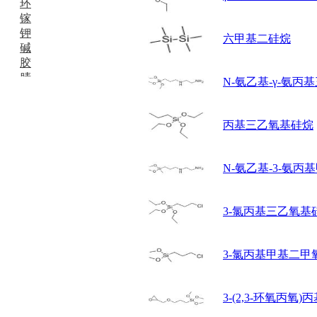
环
镓
钾
六甲基二硅烷
碱
胶
腈
N-氨乙基-γ-氨丙
精
肼
醌
丙基三乙氧基硅烷
蜡
锂
啉
N-氨乙基-3-氨
磷
膦
硫
3-氯丙基三乙氧基
铝
氯
3-氯丙基甲基二甲
镁
锰
硅烷
3-(2,3-环氧丙氧
酰氯
林