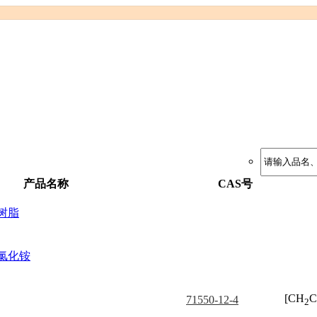
产品名称
CAS号
树脂
氯化铵
[CH
C
71550-12-4
2