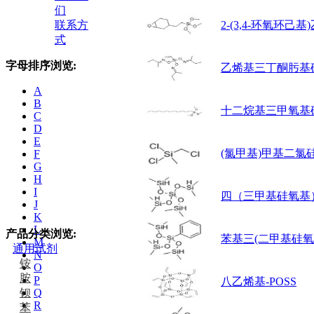
们
联系方
2-(3,4-环氧环
式
字母排序浏览:
乙烯基三丁酮肟基
A
B
十二烷基三甲氧基
C
D
E
(氯甲基)甲基二氯
F
G
H
I
四（三甲基硅氧基
J
K
L
产品分类浏览:
苯基三(二甲基硅氧
M
通用试剂
N
铵
O
胺
P
八乙烯基-POSS
钡
Q
R
苯