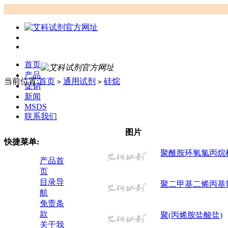
首页
产品
当前位置:
首页
通用试剂
硅烷
>
>
促销
新闻
MSDS
联系我们
图片
快捷菜单:
聚酰胺环氧氯丙烷
产品首
页
目录导
聚二甲基二烯丙基
航
免责条
款
聚(丙烯胺盐酸盐)
关于我