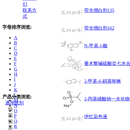
们
联系方
荧光增白剂135
式
字母排序浏览:
荧光增白剂162
A
B
N-甲基-J-酸
C
D
E
番木鳖碱硫酸盐七水
F
G
H
I
2-甲基-6-硝基喹啉
J
K
L
产品分类浏览:
2-丙基磺酸钠一水化物
M
通用试剂
N
铵
O
胺
P
伊红染色液
钡
Q
R
苯