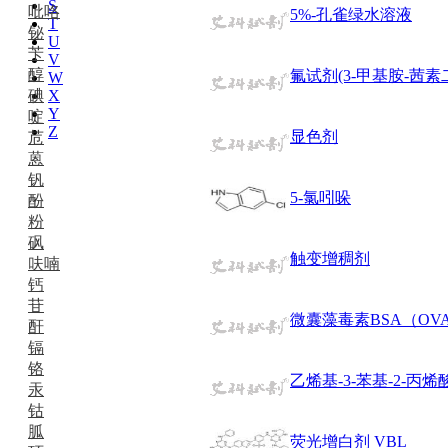
S
吡咯
5%-孔雀绿水溶液
T
铋
U
苄
V
醇
氟试剂(3-甲基胺-茜素
W
碘
X
Y
啶
Z
显色剂
苊
蒽
钒
5-氯吲哚
酚
粉
砜
触变增稠剂
呋喃
钙
苷
微囊藻毒素BSA（OV
酐
镉
铬
乙烯基-3-苯基-2-丙
汞
钴
胍
荧光增白剂 VBL