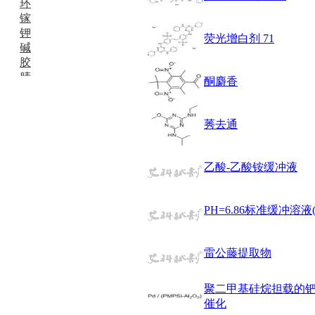
环
镓
钾
荧光增白剂 71
碱
胶
腈
酮麝香
精
肼
醌
莠去通
蜡
锂
啉
乙酸-乙酸铵缓冲液
磷
膦
硫
PH=6.86标准缓冲溶
铝
氯
雷公藤提取物
镁
锰
硅烷
聚二甲基硅烷担载的钯
酰氯
催化
林