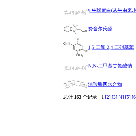
醚
γ-牛球蛋白(从牛由来,片
脒
钠
钼
费舍尔氏醛
萘
铌
脲
1,5-二氟-2,4-二硝基苯
镍
宁
铍
N,N-二甲基甘氨酸钠
嘌呤
其它
铅
辅羧酶四水合物
嗪
醛
总计
163
个记录
1
[2]
[3]
[4]
[5]
[6
炔
噻吩
筛
砷
石
试纸