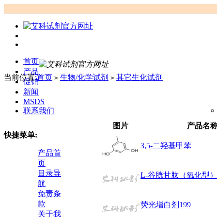
首页
产品
当前位置:
首页
生物/化学试剂
其它生化试剂
>
>
促销
新闻
MSDS
联系我们
图片
产品名
快捷菜单:
3,5-二羟基甲苯
产品首
页
目录导
L-谷胱甘肽（氧化型
航
免责条
款
荧光增白剂199
关于我