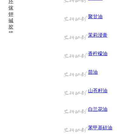
环
镓
钾
聚甘油
碱
胶
腈
茉莉浸膏
精
肼
醌
香柠檬油
蜡
锂
啉
茴油
磷
膦
硫
山苍籽油
铝
氯
白兰花油
镁
锰
硅烷
苯甲基硅油
酰氯
林