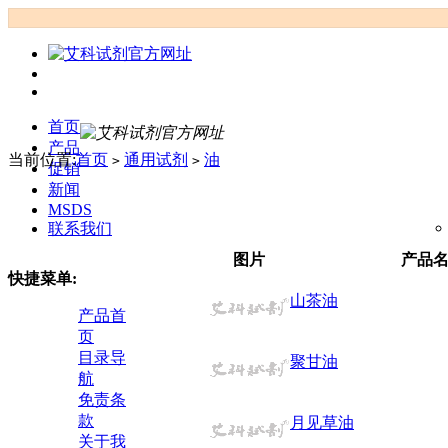
首页
产品
当前位置:
首页
通用试剂
油
>
>
促销
新闻
MSDS
联系我们
图片
产品
快捷菜单:
山茶油
产品首
页
目录导
聚甘油
航
免责条
款
月见草油
关于我