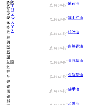
S
吡咯
薄荷油
T
铋
U
苄
V
醇
满山红油
W
碘
X
Y
啶
Z
桉叶油
苊
蒽
钒
留兰香油
酚
粉
砜
鱼腥草油
呋喃
钙
苷
鱼腥草油
酐
镉
铬
佛手油
汞
钴
胍
乙碘油