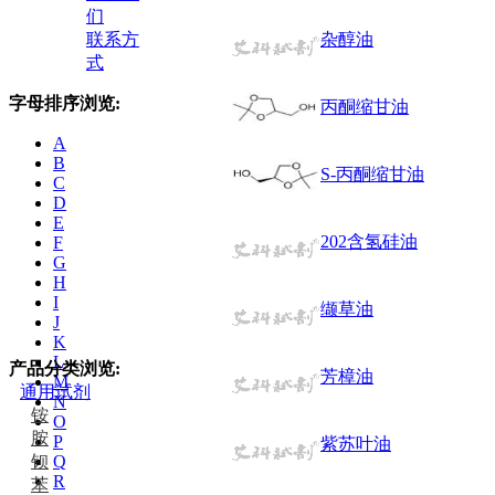
们
联系方
杂醇油
式
字母排序浏览:
丙酮缩甘油
A
B
S-丙酮缩甘油
C
D
E
202含氢硅油
F
G
H
I
缬草油
J
K
L
产品分类浏览:
芳樟油
M
通用试剂
N
铵
O
胺
P
紫苏叶油
钡
Q
R
苯