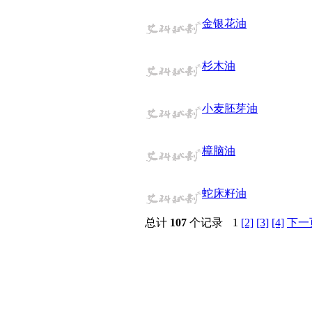
醚
金银花油
脒
钠
钼
杉木油
萘
铌
脲
小麦胚芽油
镍
宁
铍
樟脑油
嘌呤
其它
铅
蛇床籽油
嗪
醛
总计
107
个记录
1
[2]
[3]
[4]
下一
炔
噻吩
筛
砷
石
试纸