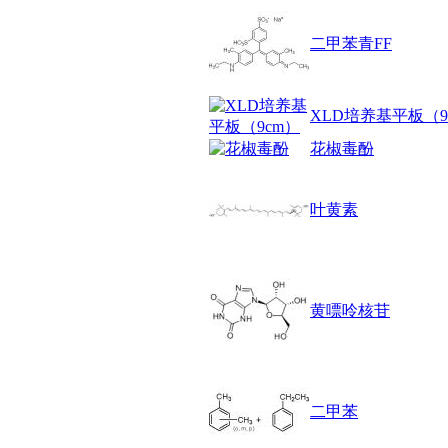
醚
脒
二甲苯青FF
钠
钼
萘
XLD培养基平板（9
铌
脲
花椒毒酚
镍
宁
铍
叶黄素
嘌呤
其它
铅
嗪
黄嘌呤核苷
醛
炔
噻吩
筛
砷
二甲苯
石
试纸