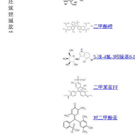
环
镓
钾
碱
二甲酚橙
胶
腈
精
肼
醌
5-溴-4氯-3吲哚基β
蜡
锂
啉
磷
膦
二甲苯蓝FF
硫
铝
氯
镁
锰
对二甲酚蓝
硅烷
酰氯
林