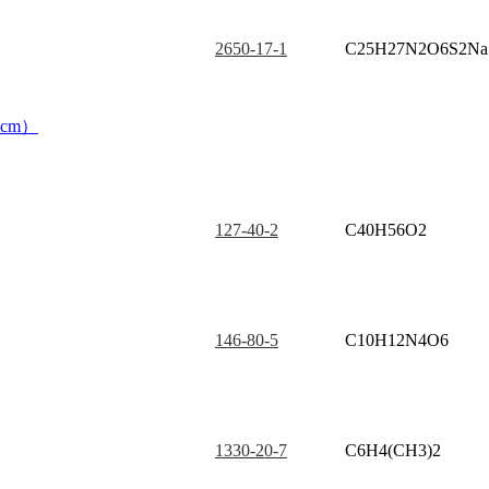
2650-17-1
C25H27N2O6S2Na
cm）
127-40-2
C40H56O2
146-80-5
C10H12N4O6
1330-20-7
C6H4(CH3)2