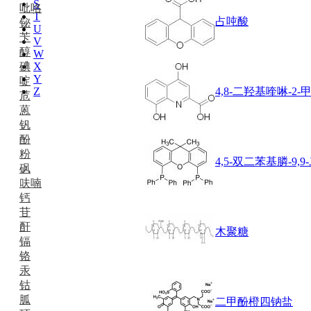
S
吡咯
T
占吨酸
铋
U
苄
V
醇
W
碘
X
Y
啶
Z
4,8-二羟基喹啉-2-
苊
蒽
钒
酚
粉
4,5-双二苯基膦-9
砜
呋喃
钙
苷
酐
木聚糖
镉
铬
汞
钴
胍
二甲酚橙四钠盐