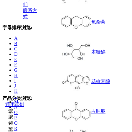
们
联系方
式
氧杂蒽
字母排序浏览:
A
B
C
木糖醇
D
E
F
G
H
I
花椒毒醇
J
K
L
产品分类浏览:
M
通用试剂
N
铵
占吨酮
O
胺
P
钡
Q
R
苯