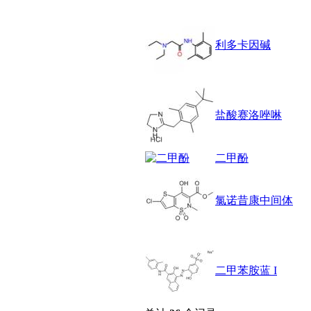
锶
松
素
利多卡因碱
酸
钛
钽
碳
糖
盐酸赛洛唑啉
锑
铁
铜
二甲酚
酮
烷
温
氯诺昔康中间体
肟
钨
芴
烯
硒
二甲苯胺蓝 I
锡
锌