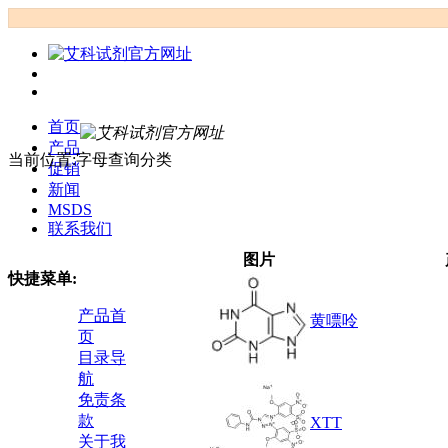
首页
产品
当前位置:字母查询分类
促销
新闻
MSDS
联系我们
图片
快捷菜单:
产品首
黄嘌呤
页
目录导
航
免责条
款
XTT
关于我