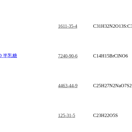
1611-35-4
C31H32N2O13S:C
-D 半乳糖
7240-90-6
C14H15BrClNO6
4463-44-9
C25H27N2NaO7S2
125-31-5
C23H22O5S