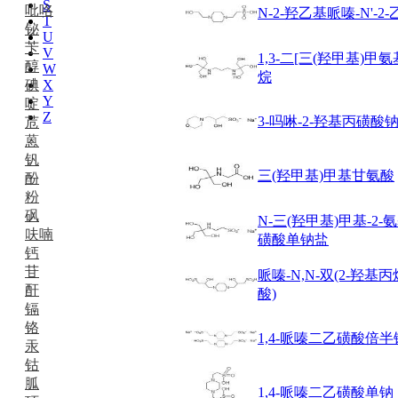
S
吡咯
N-2-羟乙基哌嗪-N'-2
T
铋
U
苄
V
1,3-二[三(羟甲基)甲氨
醇
W
烷
碘
X
Y
啶
Z
3-吗啉-2-羟基丙磺酸
苊
蒽
钒
三(羟甲基)甲基甘氨酸
酚
粉
砜
N-三(羟甲基)甲基-2-
呋喃
磺酸单钠盐
钙
苷
哌嗪-N,N-双(2-羟基
酐
酸)
镉
铬
1,4-哌嗪二乙磺酸倍
汞
钴
胍
1,4-哌嗪二乙磺酸单钠