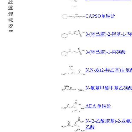
环
镓
钾
CAPSO单钠盐
碱
胶
腈
3-(环己胺)-2-羟基-1-
精
肼
醌
3-(环己胺)-1-丙磺酸
蜡
锂
啉
N,N-双(2-羟乙基)甘氨
磷
膦
硫
N-氨基甲酰甲基乙磺
铝
氯
ADA 单钠盐
镁
锰
硅烷
N-(2-乙酰胺基)-2-亚
酰氯
乙酸
林