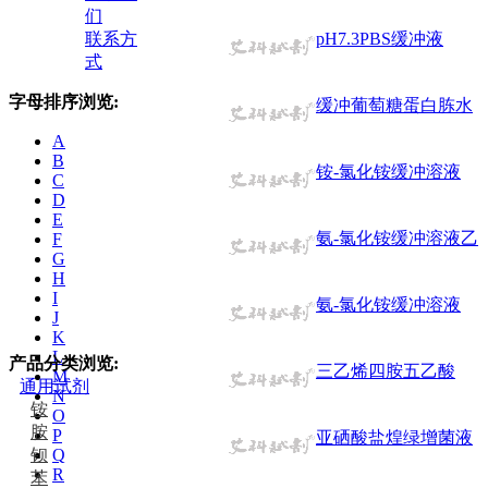
们
联系方
pH7.3PBS缓冲液
式
字母排序浏览:
缓冲葡萄糖蛋白胨水
A
B
铵-氯化铵缓冲溶液
C
D
E
氨-氯化铵缓冲溶液乙
F
G
H
I
氨-氯化铵缓冲溶液
J
K
L
产品分类浏览:
三乙烯四胺五乙酸
M
通用试剂
N
铵
O
胺
P
亚硒酸盐煌绿增菌液
钡
Q
R
苯