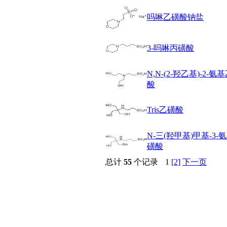
醚
吗啉乙磺酸钠盐
脒
钠
钼
3-吗啉丙磺酸
萘
铌
脲
N,N-(2-羟乙基)-2-氨
镍
酸
宁
铍
Tris乙磺酸
嘌呤
其它
N-三(羟甲基)甲基-3-
铅
磺酸
嗪
醛
总计
55
个记录
1
[2]
下一页
炔
噻吩
筛
砷
石
试纸