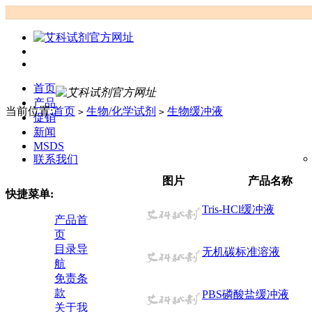
首页
产品
当前位置:
首页
生物/化学试剂
生物缓冲液
>
>
促销
新闻
MSDS
联系我们
图片
产品名称
快捷菜单:
Tris-HCl缓冲液
产品首
页
目录导
无机碳标准溶液
航
免责条
款
PBS磷酸盐缓冲液
关于我