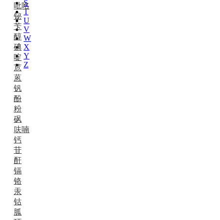
S
吡咯
T
铋
U
苄
V
醇
W
碘
X
Y
啶
Z
苊
蒽
钒
酚
粉
砜
呋喃
钙
苷
酐
镉
铬
汞
钴
胍