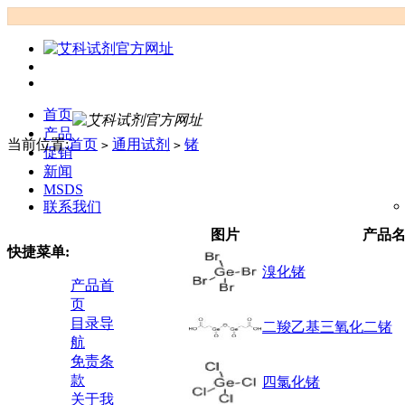
首页
产品
当前位置:
首页
通用试剂
锗
>
>
促销
新闻
MSDS
联系我们
图片
产品
快捷菜单:
溴化锗
产品首
页
目录导
二羧乙基三氧化二锗
航
免责条
款
四氯化锗
关于我