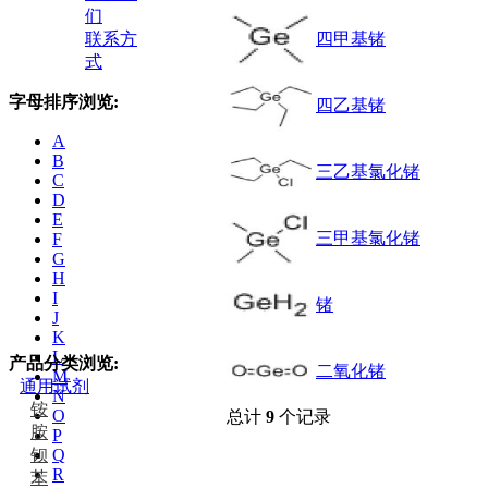
们
联系方
四甲基锗
式
字母排序浏览:
四乙基锗
A
B
三乙基氯化锗
C
D
E
三甲基氯化锗
F
G
H
I
锗
J
K
L
产品分类浏览:
二氧化锗
M
通用试剂
N
铵
O
总计
9
个记录
胺
P
钡
Q
R
苯