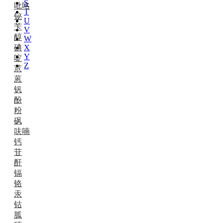
S
吡咯
T
铋
U
苄
V
醇
W
碘
X
Y
啶
Z
苊
蒽
钒
酚
粉
砜
呋喃
钙
苷
酐
镉
铬
汞
钴
胍