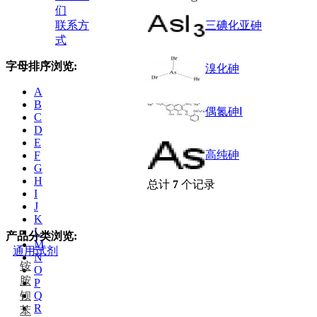
们
联系方
三碘化亚砷
式
字母排序浏览:
溴化砷
A
B
偶氮砷Ⅰ
C
D
E
高纯砷
F
G
H
总计
7
个记录
I
J
K
L
产品分类浏览:
M
通用试剂
N
铵
O
胺
P
钡
Q
R
苯