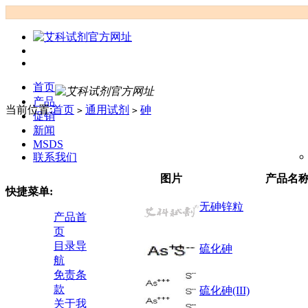
首页
产品
当前位置:
首页
通用试剂
砷
>
>
促销
新闻
MSDS
联系我们
图片
产品名
快捷菜单:
无砷锌粒
产品首
页
目录导
硫化砷
航
免责条
款
硫化砷(III)
关于我