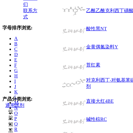
们
联系方
乙酰乙酰克利西丁磺
式
字母排序浏览:
酸性黑NT
A
B
金黄偶氮染料Y
C
D
E
苔红素
F
G
H
对克利西丁-对氨基苯
I
剂
J
K
L
产品分类浏览:
直接大红4BE
M
通用试剂
N
铵
O
胺
P
碱性棕RC
钡
Q
R
苯