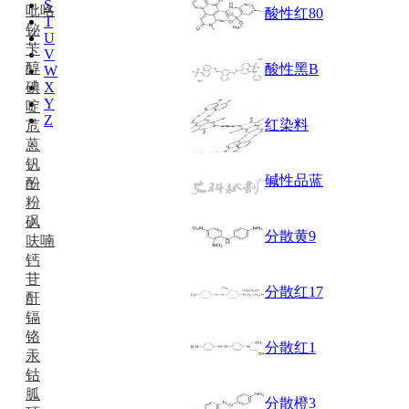
S
吡咯
酸性红80
T
铋
U
苄
V
醇
酸性黑B
W
碘
X
Y
啶
Z
红染料
苊
蒽
钒
碱性品蓝
酚
粉
砜
分散黄9
呋喃
钙
苷
分散红17
酐
镉
铬
分散红1
汞
钴
胍
分散橙3