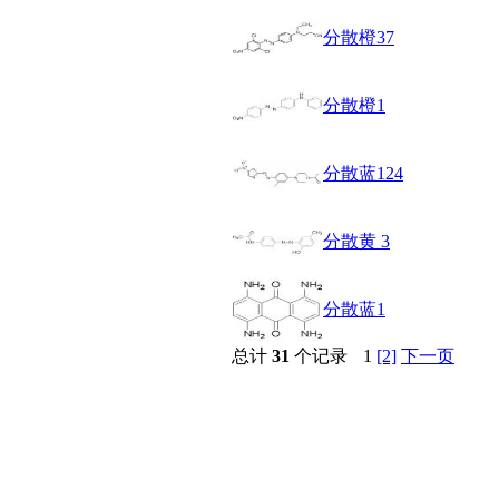
醚
分散橙37
脒
钠
钼
分散橙1
萘
铌
脲
分散蓝124
镍
宁
铍
分散黄 3
嘌呤
其它
铅
分散蓝1
嗪
醛
总计
31
个记录
1
[2]
下一页
炔
噻吩
筛
砷
石
试纸