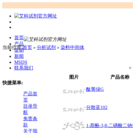
首页
产品
当前位置:
首页
分析试剂
染料中间体
>
>
促销
新闻
MSDS
联系我们
图片
产品名称
快捷菜单:
酞菁绿G
产品首
页
目录导
分散蓝102
航
免责条
款
1-萘酚-3,8-二磺酸二
关于我