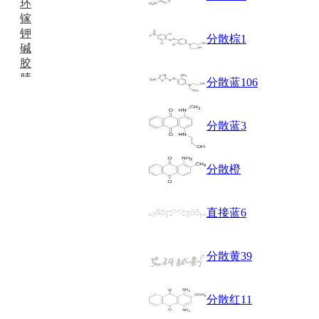
环
镓
钾
分散棕1
碱
胶
腈
分散蓝106
精
肼
醌
分散蓝3
蜡
锂
啉
分散橙
磷
膦
硫
直接蓝6
铝
氯
分散黄39
镁
锰
硅烷
分散红11
酰氯
林