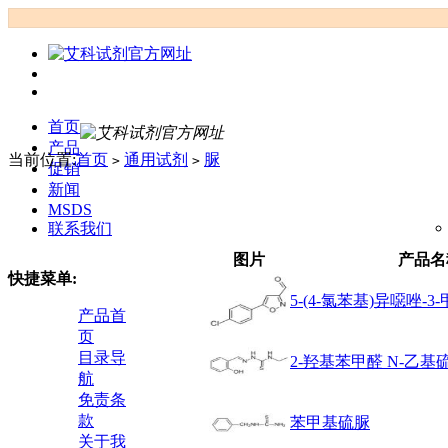
首页
产品
当前位置:
首页
通用试剂
脲
>
>
促销
新闻
MSDS
联系我们
图片
产品名
快捷菜单:
5-(4-氯苯基)异噁唑-3
产品首
页
目录导
2-羟基苯甲醛 N-乙
航
免责条
款
苯甲基硫脲
关于我