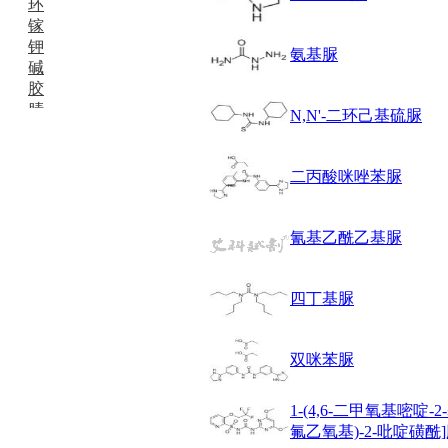
环
镓
钾
氨基脲
碱
胶
腈
N,N'-二环己基硫脲
精
肼
醌
二丙酸咪唑苯脲
蜡
锂
啉
氰基乙酰乙基脲
磷
膦
硫
四丁基脲
铝
氯
双咪苯脲
镁
锰
硅烷
1-(4,6-二甲氧基嘧啶-2-基)
酰氯
氟乙氧基)-2-吡啶磺酰
林