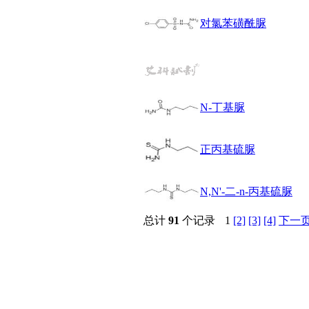
醚
对氯苯磺酰脲
脒
钠
钼
萘
铌
脲
N-丁基脲
镍
宁
铍
正丙基硫脲
嘌呤
其它
铅
N,N'-二-n-丙基硫脲
嗪
醛
总计
91
个记录
1
[2]
[3]
[4]
下一
炔
噻吩
筛
砷
石
试纸