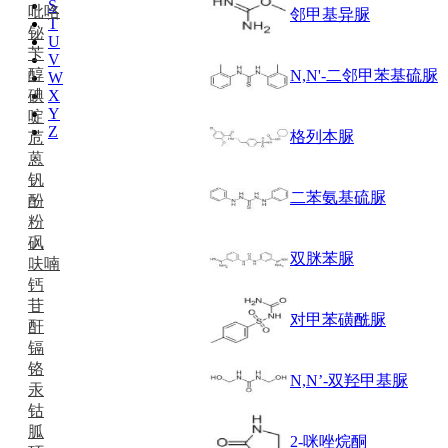
S
吡咯
邻甲基异脲
T
铋
U
苄
V
醇
N,N'-二邻甲苯基硫脲
W
碘
X
Y
啶
Z
格列本脲
苊
蒽
钒
二苯氨基硫脲
酚
粉
砜
双脒苯脲
呋喃
钙
苷
对甲苯磺酰脲
酐
镉
铬
N,N’-双羟甲基脲
汞
钴
胍
2-咪唑烷酮