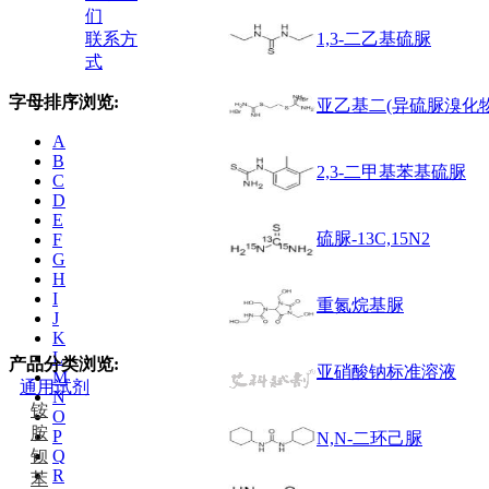
们
联系方
1,3-二乙基硫脲
式
字母排序浏览:
亚乙基二(异硫脲溴化物
A
B
2,3-二甲基苯基硫脲
C
D
E
硫脲-13C,15N2
F
G
H
I
重氮烷基脲
J
K
L
产品分类浏览:
亚硝酸钠标准溶液
M
通用试剂
N
铵
O
胺
P
N,N-二环己脲
钡
Q
R
苯