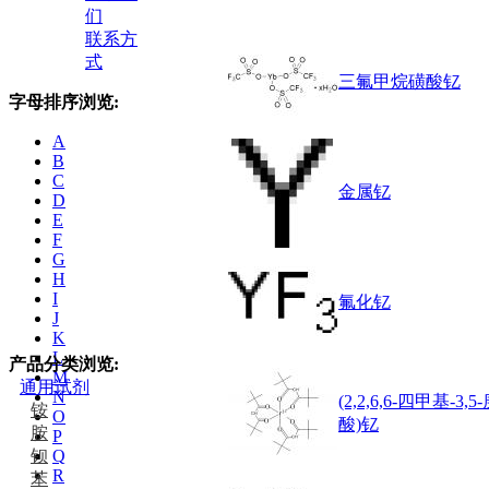
们
联系方
式
三氟甲烷磺酸钇
字母排序浏览:
A
B
C
金属钇
D
E
F
G
H
I
氟化钇
J
K
L
产品分类浏览:
M
通用试剂
N
(2,2,6,6-四甲基-3,
铵
O
酸)钇
胺
P
钡
Q
R
苯