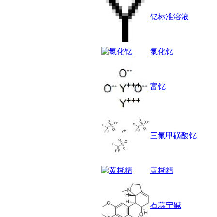
醚
钇标准溶液
脒
钠
钼
萘
氯化钇
铌
脲
镍
富钇
宁
铍
嘌呤
其它
铅
三氟甲磺酸钇
嗪
醛
炔
黄糊精
噻吩
筛
砷
石
石蒜宁碱
试纸