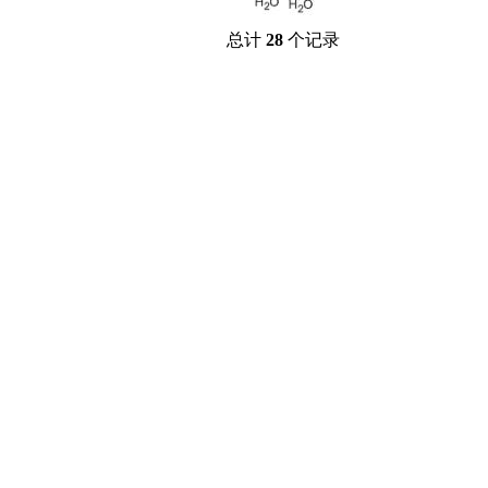
溴
盐
总计
28
个记录
吲哚
油
锗
酯
脂
唑
材料科学
替代能源
生物材料
金属和陶瓷科学
微米/纳米电子材
料
纳米材料
有机和印刷电子学
高分子科学
分析试剂
基准试剂
对照品
指示剂
染料中间体