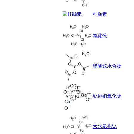
锶
松
杜鹃素
素
酸
钛
钽
氯化镱
碳
糖
锑
铁
醋酸钇水合物
铜
酮
烷
温
肟
钇钡铜氧化物
钨
芴
烯
硒
锡
六水氯化钇
锌