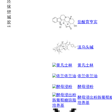
环
镓
钾
碱
盐酸育亨宾
胶
腈
精
肼
醌
滇乌头碱
蜡
锂
啉
磷
黄凡士林
膦
硫
依兰依兰油
铝
氯
酵母浸粉
镁
锰
酵母浸出粉胨葡萄
硅烷
培养基
酰氯
林