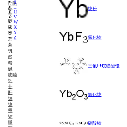
S
吡咯
T
镱粉
铋
U
苄
V
醇
W
碘
X
Y
啶
Z
氟化镱
苊
蒽
钒
酚
粉
三氟甲烷磺酸镱
砜
呋喃
钙
苷
酐
氧化镱
镉
铬
汞
钴
胍
硝酸镱