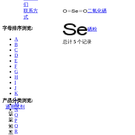
们
联系方
二氧化硒
式
字母排序浏览:
硒粉
A
总计
5
个记录
B
C
D
E
F
G
H
I
J
K
L
产品分类浏览:
M
通用试剂
N
铵
O
胺
P
钡
Q
R
苯