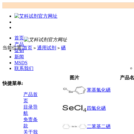
首页
产品
当前位置:
首页
通用试剂
硒
>
>
促销
新闻
MSDS
联系我们
图片
产品
快捷菜单:
苯基氯化硒
产品首
页
目录导
四氯化硒
航
免责条
款
二苯基二硒
关于我