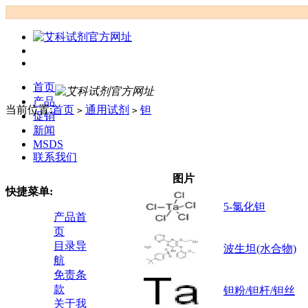
首页
产品
当前位置:
首页
通用试剂
钽
>
>
促销
新闻
MSDS
联系我们
图片
快捷菜单:
5-氯化钽
产品首
页
目录导
波生坦(水合物)
航
免责条
款
钽粉/钽杆/钽丝
关于我