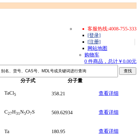
客服热线:4008-755-333
[登录]
[注册]
网站地图
购物车
0 件商品，总计￥0.00元
分子式
分子量
TaCl
查看详细
358.21
5
C
H
N
O
S
查看详细
569.62934
27
31
5
7
查看详细
Ta
180.95