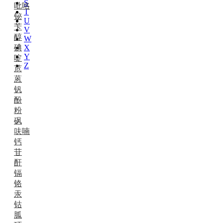
S
吡咯
T
铋
U
苄
V
醇
W
碘
X
Y
啶
Z
苊
蒽
钒
酚
粉
砜
呋喃
钙
苷
酐
镉
铬
汞
钴
胍