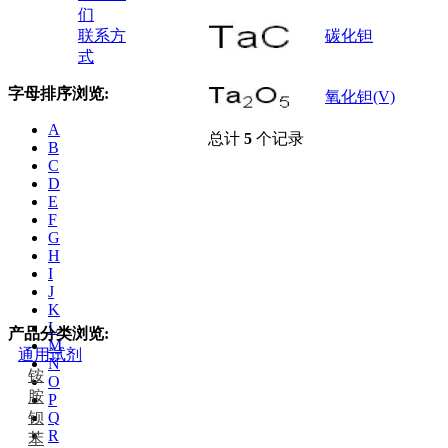
们
联系方
碳化钽
式
字母排序浏览:
氧化钽(V)
A
总计
5
个记录
B
C
D
E
F
G
H
I
J
K
L
产品分类浏览:
M
通用试剂
N
铵
O
胺
P
钡
Q
R
苯