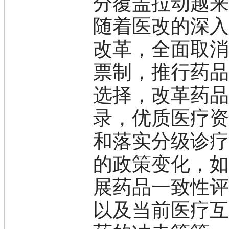
分覆盖拉动越
脒
随着医改的深
钠
钼
萘
改革，全面取
铌
脲
票制，推行药
镍
宁
选择，改革药
铍
嘌呤
录，优质医疗
其它
铅
和落实分级诊
嗪
醛
的政策变化，
炔
噻吩
展药品一致性
筛
砷
石
以及当前医疗
试纸
锶