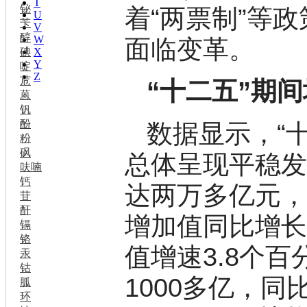
T
铋
着“两票制”等
U
苄
V
醇
W
面临变革。
碘
X
Y
啶
Z
苊
“十二五”期
蒽
钒
酚
数据显示，“
粉
砜
总体呈现平稳
呋喃
钙
达两万多亿元
苷
酐
增加值同比增长
镉
铬
值增速3.8个
汞
钴
1000多亿，
胍
环