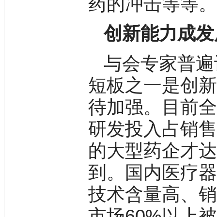
药的冲击等等
松
素
酸
创新能力成发
钛
钽
碳
与会专家普遍
糖
锑
短板之一是创
铁
铜
待加强。目前全
酮
烷
研发投入占销售
温
肟
的大型药企才达
钨
芴
到。国内医疗器
烯
硒
技术含量高、
锡
锌
溴
市场60%以上