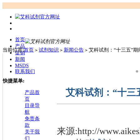
首页
产品
当前位置:
首页
试剂知识
新闻公告
艾科试剂：“十三五”
>
>
>
促销
新闻
MSDS
联系我们
快捷菜单:
艾科试剂：“十三
产品首
页
目录导
航
免责条
款
来源:http://www.aikes
关于我
们