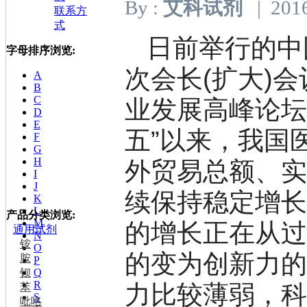
By :
艾科试剂
| 2016
联系方
式
日前举行的中
字母排序浏览:
次会长(扩大)
A
B
C
业发展高峰论坛
D
E
五”以来，我国
F
G
H
外贸易总额、
I
J
续保持稳定增
K
L
产品分类浏览:
M
的增长正在从
通用试剂
N
铵
O
的变为创新力
胺
P
钡
Q
R
力比较薄弱，
苯
S
吡咯