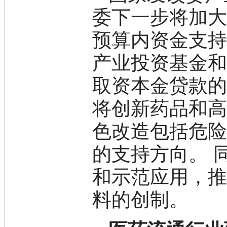
D-氨基酸
委下一步将加
DL-氨基酸
非天然氨基酸
预算内资金支
N-甲基化氨基酸
氨基醇
产业投资基金
多肽
手性产品
取资本金贷款
培养基
稀土/稀有金属试剂
将创新药品和
硼
钯
钌
色改造包括危
银
铈
的支持方向。 
铱
镨
和示范应用，
铟
镧
料的创制。
铼
锆
金