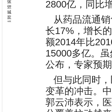
2800亿，同比增
镓
钾
碱
从药品流通销
胶
腈
长17%，增长
精
肼
醌
额2014年比2
蜡
锂
15000多亿。
啉
磷
公布，专家预期
膦
硫
铝
但与此同时，
氯
镁
变革的冲击。
锰
硅烷
郭云沛表示，
酰氯
林
醚