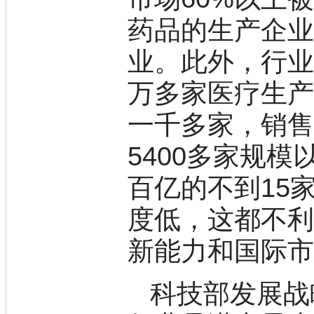
盐
吲哚
药品的生产企
油
锗
业。此外，行
酯
脂
万多家医疗生
唑
材料科学
一千多家，销售
替代能源
生物材料
5400多家规
金属和陶瓷科学
微米/纳米电子材
百亿的不到15
料
纳米材料
有机和印刷电子学
度低，这都不
高分子科学
分析试剂
新能力和国际
基准试剂
对照品
指示剂
科技部发展战
染料中间体
染色剂