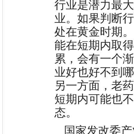
行业是潜力最
标准品
色谱试剂
业。如果判断
分子筛
医药中间体
处在黄金时期
天然产物
标准溶液
能在短期内取
生物/化学试剂
核酸
累，会有一个渐
碳水化合物
抗生素
业好也好不到哪
生物缓冲液
螯合剂/变性剂
酶、辅酶
另一方面，老
显色及标记试剂
季铵盐
短期内可能也
L-氨基酸
其它生化试剂
态。
CBZ氨基酸
BOC-氨基酸
Fmoc-氨基酸
国家发改委产
氨基酸复合盐