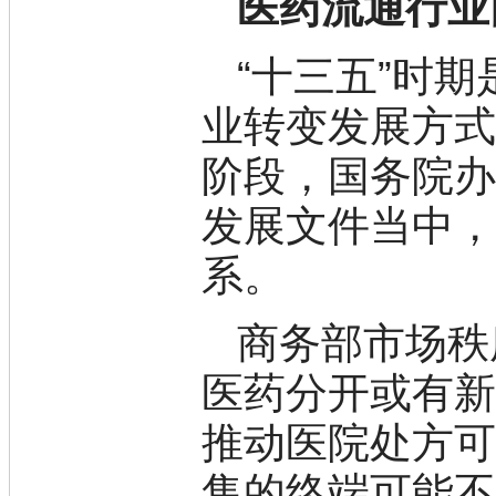
医药流通行业
钇
铯
铷
“十三五”时
铑
镱
业转变发展方
铂
钐
阶段，国务院
铒
钕
发展文件当中
铥
钆
系。
碲
镥
铽
商务部市场秩
钬
铕
镝
医药分开或有新
高端化学
不对称合成
推动医院处方
催化和无机化学
化学生物学
售的终端可能
香精香料