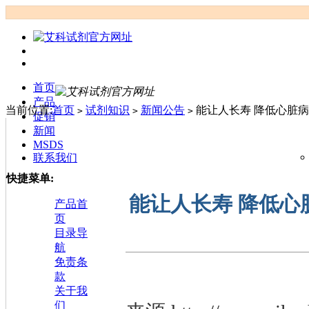
首页
产品
当前位置:
首页
试剂知识
新闻公告
能让人长寿 降低心脏病
>
>
>
促销
新闻
MSDS
联系我们
快捷菜单:
能让人长寿 降低心
产品首
页
目录导
航
免责条
款
关于我
们