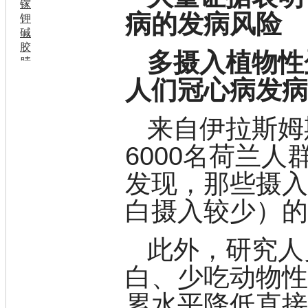
镓
病的发病风险
钾
碱
胶
多摄入植物性
腈
精
人们冠心病发
肼
醌
蜡
来自伊拉斯姆
锂
6000名荷兰人
啉
磷
发现，那些摄
膦
硫
白摄入较少）
铝
氯
镁
此外，研究人
锰
硅烷
白、少吃动物
酰氯
林
累水平降低直接
醚