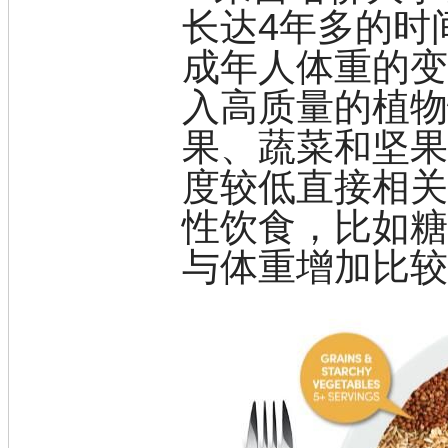
长达4年多的时间
标准品
色谱试剂
成年人体重的
分子筛
医药中间体
入高质量的植
天然产物
标准溶液
果、蔬菜和坚
生物/化学试剂
核酸
度较低直接相
碳水化合物
抗生素
性饮食，比如
生物缓冲液
螯合剂/变性剂
与体重增加比
酶、辅酶
显色及标记试剂
季铵盐
L-氨基酸
其它生化试剂
CBZ氨基酸
BOC-氨基酸
Fmoc-氨基酸
氨基酸复合盐