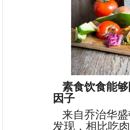
松
素
酸
钛
钽
碳
糖
锑
铁
铜
酮
烷
温
肟
素食饮食能够
钨
因子
芴
烯
硒
来自乔治华盛
锡
锌
发现，相比吃
溴