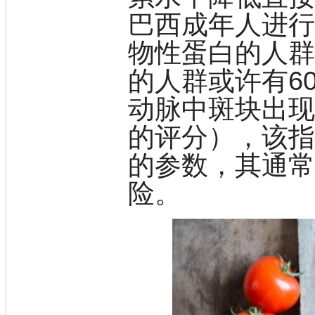
脒
巴西成年人进
钠
钼
物性蛋白的人
萘
的人群或许有6
铌
脲
动脉中斑块出
镍
宁
的评分），该
铍
嘌呤
的参数，其通
其它
铅
险。
嗪
醛
炔
噻吩
筛
砷
石
试纸
锶