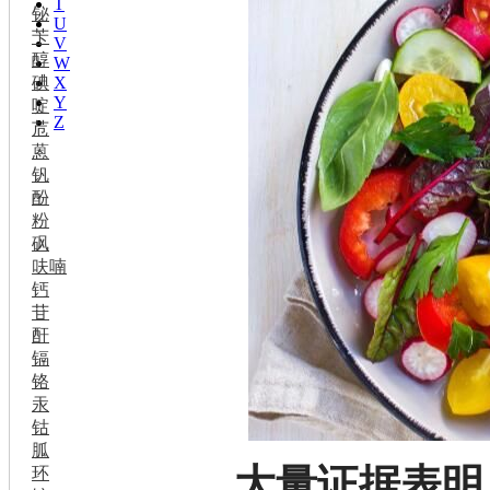
T
铋
U
苄
V
醇
W
碘
X
Y
啶
Z
苊
蒽
钒
酚
粉
砜
呋喃
钙
苷
酐
镉
铬
汞
钴
胍
大量证据表明
环