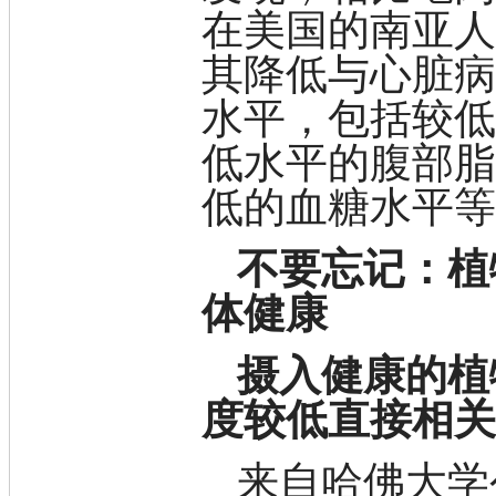
盐
在美国的南亚
吲哚
油
其降低与心脏
锗
酯
水平，包括较低
脂
唑
低水平的腹部
材料科学
替代能源
低的血糖水平
生物材料
金属和陶瓷科学
不要忘记：植
微米/纳米电子材
料
体健康
纳米材料
有机和印刷电子学
高分子科学
摄入健康的植
分析试剂
基准试剂
度较低直接相
对照品
指示剂
来自哈佛大学
染料中间体
染色剂