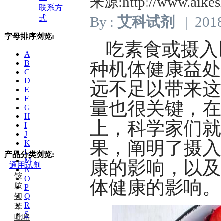
来源:http://www.aikes
联系方
式
By :
艾科试剂
| 2018
字母排序浏览:
吃素食或摄入
A
种机体健康益
B
C
D
远不足以带来
E
F
量也很关键，在
G
H
上，科学家们
I
J
果，阐明了摄
K
L
产品分类浏览:
M
康的影响，以
通用试剂
N
铵
O
体健康的影响
胺
P
钡
Q
R
苯
S
吡咯