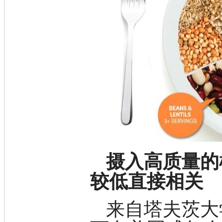
D-氨基酸
DL-氨基酸
非天然氨基酸
N-甲基化氨基酸
氨基醇
多肽
手性产品
培养基
稀土/稀有金属试剂
硼
钯
钌
银
铈
铱
摄入高质量的
镨
铟
较低直接相关
镧
铼
来自塔夫茨大
锆
金