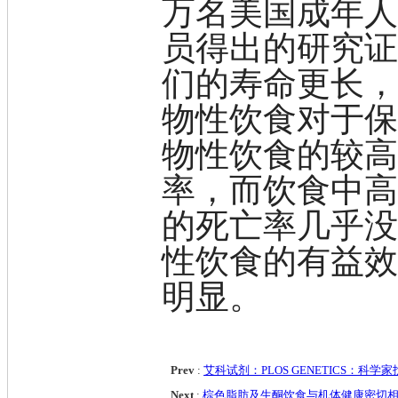
万名美国成年
钇
铯
员得出的研究
铷
铑
们的寿命更长
镱
铂
物性饮食对于
钐
铒
物性饮食的较高
钕
铥
率，而饮食中
钆
碲
的死亡率几乎
镥
铽
性饮食的有益
钬
铕
明显。
镝
高端化学
不对称合成
催化和无机化学
Prev
:
艾科试剂：PLOS GENETICS：
化学生物学
Next
:
棕色脂肪及生酮饮食与机体健康密切
香精香料