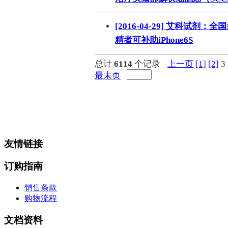
脒
钠
[2016-04-29] 艾科试
钼
精者可补助iPhone6S
萘
铌
总计
6114
个记录
上一页
[1]
[2]
3
脲
镍
最末页
宁
铍
嘌呤
其它
铅
嗪
友情链接
醛
炔
订购指南
噻吩
筛
销售条款
砷
购物流程
石
试纸
文档资料
锶