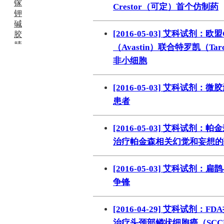
镓
Crestor（可定）首个仿制药
钾
碱
[2016-05-03] 艾科试剂
胶
腈
（Avastin）联合特罗凯（Ta
精
非小细胞
肼
醌
蜡
[2016-05-03] 艾科试
锂
患者
啉
磷
[2016-05-03] 艾科试
膦
硫
治疗帕金森相关幻觉和妄想的药物
铝
氯
[2016-05-03] 艾科试
镁
锰
争锋
硅烷
酰氯
[2016-04-29] 艾科试剂：F
林
治疗头颈部鳞状细胞癌（SC
醚