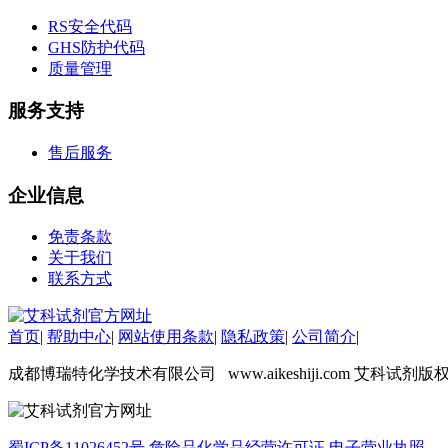
松
RS安全代码
素
GHS防护代码
酸
质量管理
钛
钽
服务支持
碳
糖
售后服务
锑
铁
企业信息
铜
酮
免责条款
烷
关于我们
温
联系方式
肟
钨
芴
首页
|
帮助中心
|
网站使用条款
|
隐私政策
|
公司简介
|
烯
硒
成都博瑞特化学技术有限公司 www.aikeshiji.com 艾科试剂版
锡
锌
溴
蜀ICP备11026452号
危险品化学品经营许可证
电子营业执照