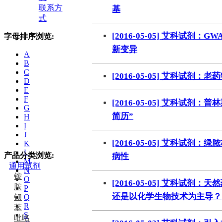
联系方
基
式
[2016-05-05] 艾科试
字母排序浏览:
新变异
A
B
C
[2016-05-05] 艾科试
D
E
F
[2016-05-05] 艾科试
G
简历”
H
I
J
[2016-05-05] 艾科试
K
L
产品分类浏览:
病性
M
通用试剂
N
铵
O
[2016-05-05] 艾科试
胺
P
还是以化学生物技术为主导？
钡
Q
R
苯
S
吡咯