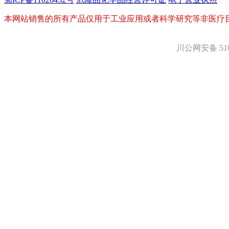
盐
吲哚
本网站销售的所有产品仅用于工业应用或者科学研究等非医疗
油
锗
酯
川公网安备 5101
脂
唑
材料科学
替代能源
生物材料
金属和陶瓷科学
微米/纳米电子材
料
纳米材料
有机和印刷电子学
高分子科学
分析试剂
基准试剂
对照品
指示剂
染料中间体
染色剂