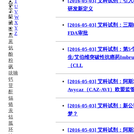
[2016-05-03] 艾科试剂
T
铋
U
研发新定义
苄
V
醇
W
碘
X
[2016-05-03] 艾科试剂
Y
啶
FDA审批
Z
苊
蒽
钒
[2016-05-03] 艾科试剂
酚
生/艾伯维突破性抗癌药Imbr
粉
（CLL
砜
呋喃
钙
[2016-05-03] 艾科试剂
苷
Avycaz（CAZ-AVI）欧盟
酐
镉
铬
[2016-05-03] 艾科试剂
汞
梦？
钴
胍
环
[2016-05-03] 艾科试