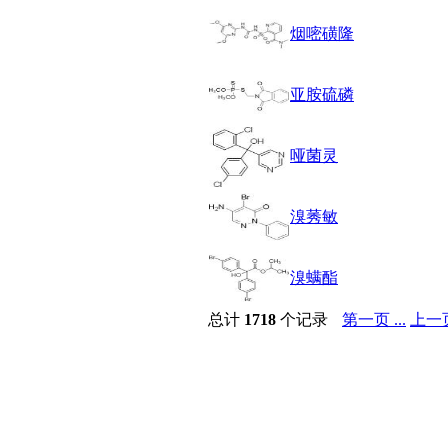
醚
烟嘧磺隆
脒
钠
钼
亚胺硫磷
萘
铌
脲
哑菌灵
镍
宁
铍
溴莠敏
嘌呤
其它
铅
溴螨酯
嗪
醛
总计
1718
个记录
第一页 ...
上一
炔
噻吩
筛
砷
石
试纸