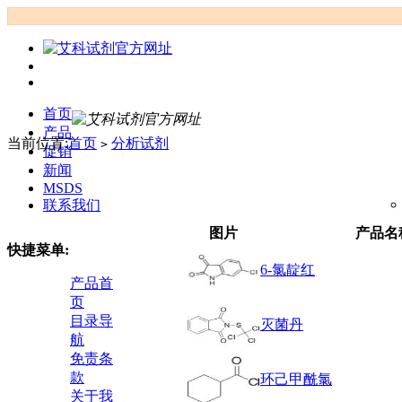
首页
产品
当前位置:
首页
分析试剂
>
促销
新闻
MSDS
联系我们
图片
产品名
快捷菜单:
6-氯靛红
产品首
页
目录导
灭菌丹
航
免责条
款
环己甲酰氯
关于我