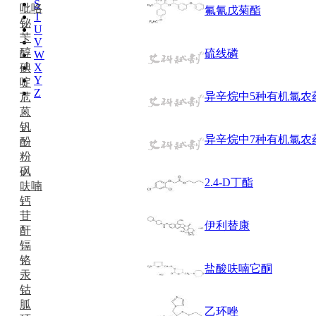
S
吡咯
氟氰戊菊酯
T
铋
U
苄
V
醇
硫线磷
W
碘
X
Y
啶
Z
异辛烷中5种有机氯农
苊
蒽
钒
异辛烷中7种有机氯农
酚
粉
砜
2.4-D丁酯
呋喃
钙
苷
伊利替康
酐
镉
铬
盐酸呋喃它酮
汞
钴
胍
乙环唑