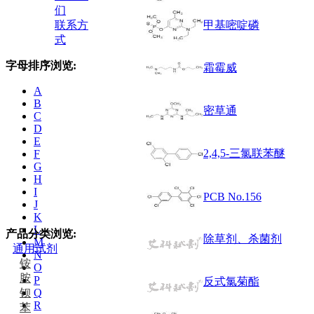
们
联系方
甲基嘧啶磷
式
字母排序浏览:
霜霉威
A
B
密草通
C
D
E
2,4,5-三氯联苯醚
F
G
H
I
PCB No.156
J
K
L
产品分类浏览:
除草剂、杀菌剂
M
通用试剂
N
铵
O
胺
P
反式氯菊酯
钡
Q
R
苯