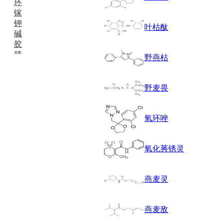
环
镓
钾
叶枯酞
碱
胶
腈
野燕枯
精
肼
醌
野麦畏
蜡
锂
啉
氧环唑
磷
膦
硫
氧化莠锈灵
铝
氯
燕麦灵
镁
锰
硅烷
燕麦敌
酰氯
林