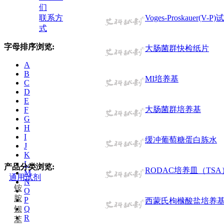
们
联系方
Voges-Proskauer(V-P
式
字母排序浏览:
大肠菌群快检纸片
A
B
MI培养基
C
D
E
大肠菌群培养基
F
G
H
I
缓冲葡萄糖蛋白胨水
J
K
L
产品分类浏览:
RODAC培养皿（TSA
M
通用试剂
N
铵
O
胺
P
西蒙氏枸橼酸盐培养
钡
Q
R
苯