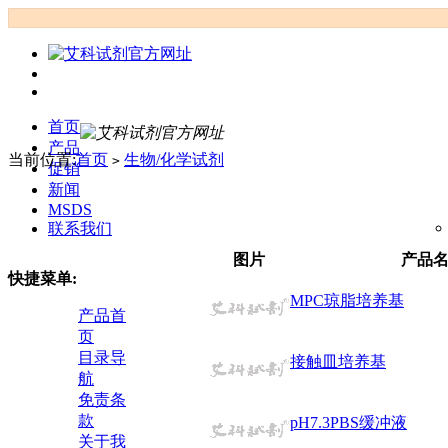
首页
产品
当前位置:
首页
生物/化学试剂
>
促销
新闻
MSDS
联系我们
图片
产品
快捷菜单:
MPC琼脂培养基
产品首
页
目录导
接触皿培养基
航
免责条
款
pH7.3PBS缓冲液
关于我