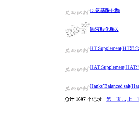
醚
D-氨基酰化酶
脒
钠
钼
唾液酸化酶X
萘
铌
脲
HT Supplement(HT混
镍
宁
铍
HAT Supplement(H
嘌呤
其它
铅
Hanks`Balanced salt(
嗪
醛
总计
1697
个记录
第一页 ...
上一
炔
噻吩
筛
砷
石
试纸