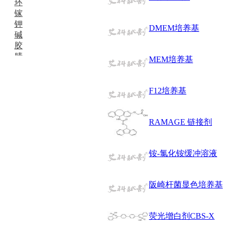
环
镓
钾
DMEM培养基
碱
胶
腈
MEM培养基
精
肼
醌
F12培养基
蜡
锂
啉
RAMAGE 链接剂
磷
膦
硫
铵-氯化铵缓冲溶液
铝
氯
阪崎杆菌显色培养基
镁
锰
硅烷
荧光增白剂CBS-X
酰氯
林