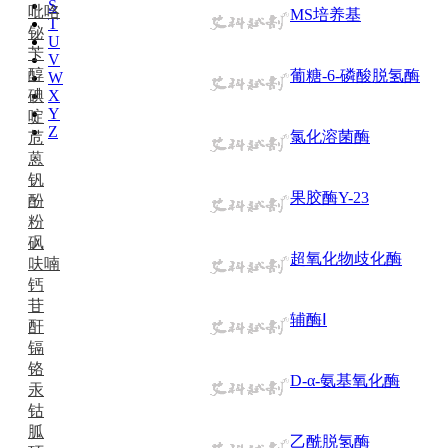
S
吡咯
MS培养基
T
铋
U
苄
V
醇
葡糖-6-磷酸脱氢酶
W
碘
X
Y
啶
Z
氯化溶菌酶
苊
蒽
钒
果胶酶Y-23
酚
粉
砜
超氧化物歧化酶
呋喃
钙
苷
辅酶Ⅰ
酐
镉
铬
D-α-氨基氧化酶
汞
钴
胍
乙酰脱氢酶