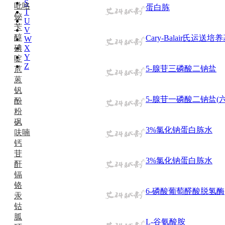
S
吡咯
蛋白胨
T
铋
U
苄
V
醇
Cary-Balair氏运送培
W
碘
X
Y
啶
Z
5-腺苷三磷酸二钠盐
苊
蒽
钒
5-腺苷一磷酸二钠盐(六水
酚
粉
砜
3%氯化钠蛋白胨水
呋喃
钙
苷
3%氯化钠蛋白胨水
酐
镉
铬
6-磷酸葡萄醛酸脱氢酶
汞
钴
胍
L-谷氨酸胺