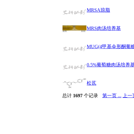
醚
MRSA琼脂
脒
钠
钼
MRS肉汤培养基
萘
铌
脲
MUG(4甲基伞形酮葡
镍
宁
铍
0.5%葡萄糖肉汤培养
嘌呤
其它
铅
松茋
嗪
醛
总计
1697
个记录
第一页 ...
上一
炔
噻吩
筛
砷
石
试纸