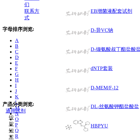
们
联系方
EB增菌液配套试剂
式
字母排序浏览:
D-异VC钠
A
B
D-缬氨酸叔丁酯盐酸
C
D
E
dNTP套装
F
G
H
I
D-MEM/F-12
J
K
L
产品分类浏览:
DL-丝氨酸钾酯盐酸盐
M
通用试剂
N
铵
O
胺
P
HBPYU
钡
Q
R
苯