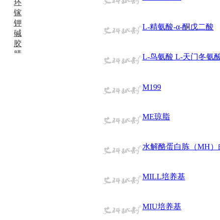
环
镓
钾
L-精氨酸-α-酮戊二酸
碱
胶
腈
L-鸟氨酸 L-天门冬氨
精
肼
醌
M199
蜡
锂
啉
ME琼脂
磷
膦
硫
水解酪蛋白胨（MH）
铝
氯
MILL培养基
镁
锰
硅烷
MIU培养基
酰氯
林