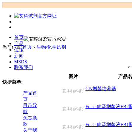
首页
产品
当前位置:
首页
生物/化学试剂
>
促销
新闻
MSDS
联系我们
图片
产品
快捷菜单:
GN增菌培养基
产品首
页
目录导
Fraser肉汤增菌液FB
航
免责条
款
Fraser肉汤增菌液FB
关于我