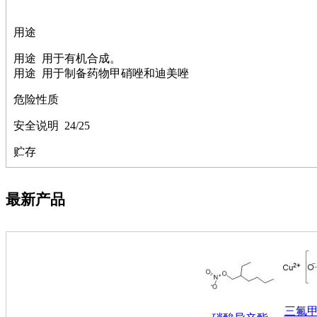
萘
铌
用途
脲
镍
用途 用于有机合成。
宁
用途 用于制备药物甲硝唑和迪美唑
铍
嘌呤
危险性质
其它
铅
安全说明 24/25
嗪
贮存
醛
炔
噻吩
筛
最新产品
砷
石
试纸
锶
松
素
酸
三氟
钛