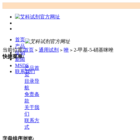
首页
产品
当前位置:
首页
通用试剂
唑
2-甲基-5-硝基咪唑
>
>
>
促销
快捷菜单:
新闻
MSDS
产品首
联系我们
页
目录导
航
免责条
款
关于我
们
联系方
式
字母排序浏览: