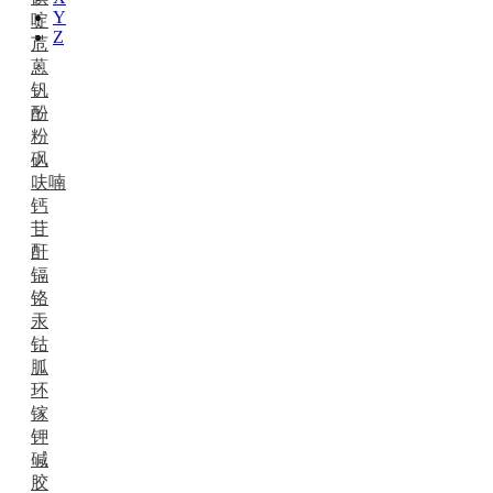
Y
啶
Z
苊
蒽
钒
酚
粉
砜
呋喃
钙
苷
酐
镉
铬
汞
钴
胍
环
镓
钾
碱
胶