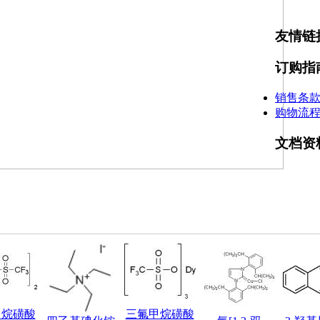
友情链
订购指
销售条
购物流
文档资
甲烷磺酸
三氟甲烷磺酸