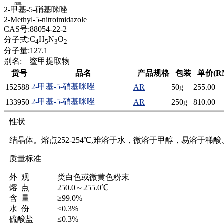
腈
2-甲基-5-硝基咪唑
精
2-Methyl-5-nitroimidazole
肼
CAS号:
88054-22-2
醌
C
H
N
O
分子式:
4
5
3
2
蜡
分子量:
127.1
锂
别名:
鳖甲提取物
啉
货号
品名
产品规格
包装
单价(R
磷
2-甲基-5-硝基咪唑
152588
AR
50g
255.00
膦
硫
2-甲基-5-硝基咪唑
133950
AR
250g
810.00
铝
氯
性状
镁
结晶体。熔点252-254℃,难溶于水，微溶于甲醇，易溶于
锰
硅烷
质量标准
酰氯
林
外 观 类白色或微黄色粉末
醚
熔 点 250.0～255.0℃
脒
含 量 ≥99.0%
钠
水 份 ≤0.3%
钼
硫酸盐 ≤0.3%