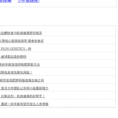
基异喹啉
1-甲基咪唑-
及生酮饮食与机体健康密切相关
 降低心脏病发病率 素食饮食还
LOS GENETICS：科
：破译梨品质的密码
:美科学家发现抑制肥胖新方法
以降低多发性硬化风险！
新研究发现肥胖和肠道微生物之间
！复旦大学团队让失明小鼠重获视力
：抗氧化剂：机体健康的好帮手！
：重磅！科学家有望开发出人类脊髓