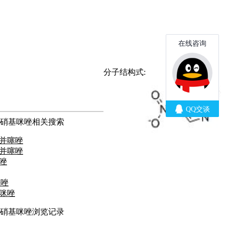
分子结构式:
-5-硝基咪唑相关搜索
苯并噻唑
苯并噻唑
噻唑
恶唑
基咪唑
-5-硝基咪唑浏览记录