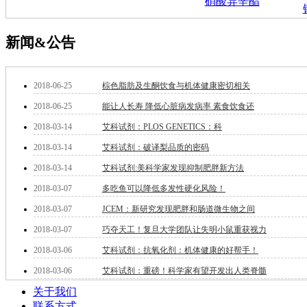
硝酸异辛酯
钽
碳
新闻&公告
糖
锑
铁
铜
2018-06-25
棕色脂肪及生酮饮食与机体健康密切相关
酮
2018-06-25
能让人长寿 降低心脏病发病率 素食饮食还
烷
温
2018-03-14
艾科试剂：PLOS GENETICS：科
肟
2018-03-14
艾科试剂：破译梨品质的密码
钨
2018-03-14
艾科试剂:美科学家发现抑制肥胖新方法
芴
烯
2018-03-07
多吃鱼可以降低多发性硬化风险！
硒
2018-03-07
JCEM：新研究发现肥胖和肠道微生物之间
锡
锌
2018-03-07
巧夺天工！复旦大学团队让失明小鼠重获视力
溴
2018-03-06
艾科试剂：抗氧化剂：机体健康的好帮手！
盐
吲哚
2018-03-06
艾科试剂：重磅！科学家有望开发出人类脊髓
油
关于我们
锗
联系方式