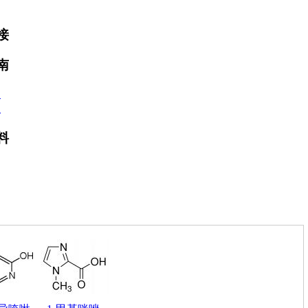
接
南
款
程
料