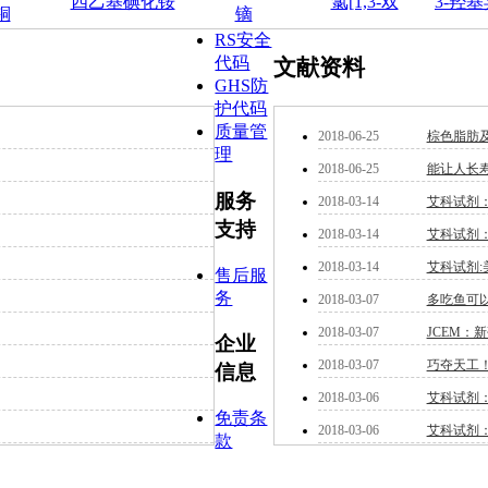
四乙基碘化铵
氯[1,3-双
3-羟
铜
镝
RS安全
代码
文献资料
GHS防
护代码
质量管
2018-06-25
棕色脂肪
理
2018-06-25
能让人长寿
服务
2018-03-14
艾科试剂：P
支持
2018-03-14
艾科试剂
2018-03-14
艾科试剂
售后服
务
2018-03-07
多吃鱼可
2018-03-07
JCEM：
企业
2018-03-07
巧夺天工
信息
2018-03-06
艾科试剂
免责条
2018-03-06
艾科试剂
款