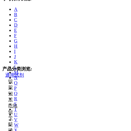
A
B
C
D
E
F
G
H
I
J
K
L
产品分类浏览:
M
通用试剂
N
铵
O
胺
P
钡
Q
R
苯
S
吡咯
T
铋
U
苄
V
醇
W
碘
X