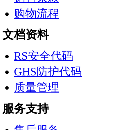
生物缓冲液
购物流程
螯合剂/变性剂
酶、辅酶
显色及标记试剂
季铵盐
文档资料
L-氨基酸
其它生化试剂
CBZ氨基酸
RS安全代码
BOC-氨基酸
Fmoc-氨基酸
氨基酸复合盐
GHS防护代码
D-氨基酸
DL-氨基酸
非天然氨基酸
质量管理
N-甲基化氨基酸
氨基醇
多肽
服务支持
手性产品
培养基
稀土/稀有金属试剂
硼
售后服务