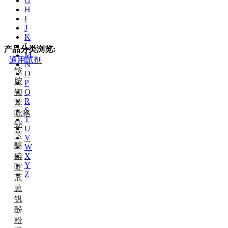
G
H
I
J
K
L
产品分类浏览:
M
通用试剂
N
铵
O
胺
P
钡
Q
R
苯
S
吡咯
T
铋
U
苄
V
醇
W
碘
X
Y
啶
Z
苊
蒽
钒
酚
粉