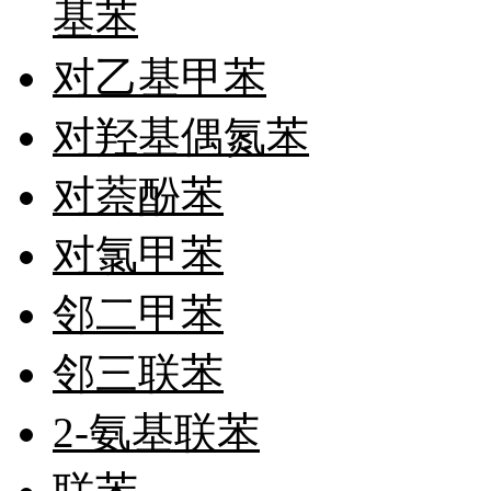
基苯
其它
铅
嗪
对乙基甲苯
醛
炔
对羟基偶氮苯
噻吩
筛
砷
对萘酚苯
石
试纸
对氯甲苯
锶
松
素
邻二甲苯
酸
钛
钽
邻三联苯
碳
糖
2-氨基联苯
锑
铁
铜