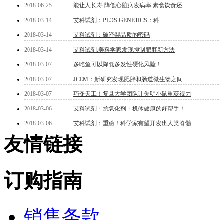
2018-06-25
能让人长寿 降低心脏病发病率 素食饮食还
微米/纳米电子材
料
2018-03-14
艾科试剂：PLOS GENETICS：科
纳米材料
2018-03-14
艾科试剂：破译梨品质的密码
有机和印刷电子学
2018-03-14
艾科试剂:美科学家发现抑制肥胖新方法
高分子科学
分析试剂
2018-03-07
多吃鱼可以降低多发性硬化风险！
基准试剂
2018-03-07
JCEM：新研究发现肥胖和肠道微生物之间
对照品
指示剂
2018-03-07
巧夺天工！复旦大学团队让失明小鼠重获视力
染料中间体
2018-03-06
艾科试剂：抗氧化剂：机体健康的好帮手！
染色剂
标准品
2018-03-06
艾科试剂：重磅！科学家有望开发出人类脊髓
色谱试剂
友情链接
分子筛
医药中间体
天然产物
订购指南
标准溶液
生物/化学试剂
核酸
碳水化合物
销售条款
抗生素