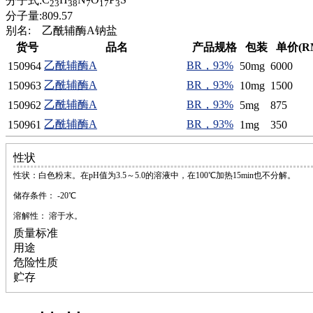
分子式:
23
38
7
17
3
磷
分子量:
809.57
膦
别名:
乙酰辅酶A钠盐
硫
货号
品名
产品规格
包装
单价(R
铝
乙酰辅酶A
BR，93%
150964
50mg
6000
氯
乙酰辅酶A
BR，93%
150963
10mg
1500
镁
锰
乙酰辅酶A
BR，93%
150962
5mg
875
硅烷
乙酰辅酶A
BR，93%
150961
1mg
350
酰氯
林
性状
醚
脒
性状：白色粉末。在pH值为3.5～5.0的溶液中，在100℃加热15min也不分解。
钠
储存条件： -20℃
钼
溶解性： 溶于水。
萘
质量标准
铌
用途
脲
危险性质
镍
贮存
宁
铍
嘌呤