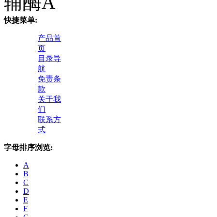
辅酶A
快捷菜单:
产品首
页
目录导
航
免责条
款
关于我
们
联系方
式
字母排序浏览:
A
B
C
D
E
F