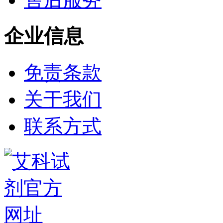
钯
钌
银
企业信息
铈
铱
镨
铟
免责条款
镧
铼
关于我们
锆
金
钇
联系方式
铯
铷
铑
镱
铂
钐
铒
钕
铥
钆