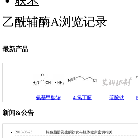
联苯
酮
烷
温
乙酰辅酶A浏览记录
肟
钨
芴
烯
硒
最新产品
锡
锌
溴
盐
吲哚
油
锗
氨基甲酸铵
4-氯丁腈
硫酸钛
酯
脂
唑
新闻&公告
材料科学
替代能源
生物材料
2018-06-25
棕色脂肪及生酮饮食与机体健康密切相关
金属和陶瓷科学