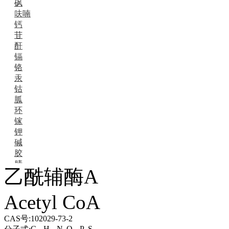
砜
呋喃
钙
苷
酐
镉
铬
汞
钴
胍
环
镓
钾
碱
胶
腈
乙酰辅酶A
精
肼
Acetyl CoA
醌
蜡
锂
CAS号:
102029-73-2
啉
C
H
N
O
P
S