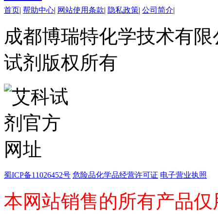
碲
首页
|
帮助中心
|
网站使用条款
|
隐私政策
|
公司简介
|
镥
成都博瑞特化学技术有限公司 ww
铽
钬
铕
试剂版权所有
镝
高端化学
不对称合成
催化和无机化学
化学生物学
香精香料
杂环砌块
有机砌块
有机金属试剂
蜀ICP备11026452号
危险品化学品经营许可证
电子营业执照
本网站销售的所有产品仅