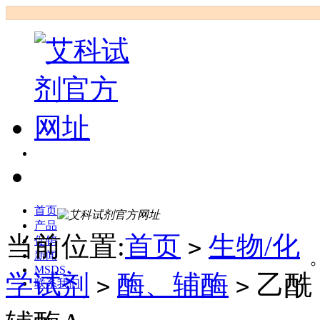
首页
产品
当前位置:
首页
生物/化
促销
>
新闻
MSDS
学试剂
酶、辅酶
乙酰
>
>
联系我们