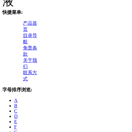
液
快捷菜单:
产品首
页
目录导
航
免责条
款
关于我
们
联系方
式
字母排序浏览:
A
B
C
D
E
F