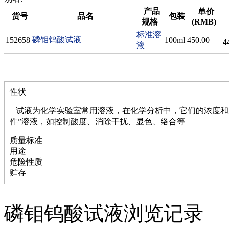
磷
产品
单价
货号
品名
包装
膦
规格
(RMB)
硫
标准溶
磷钼钨酸试液
152658
100ml
450.00
铝
4
液
氯
镁
锰
硅烷
性状
酰氯
林
试液为化学实验室常用溶液，在化学分析中，它们的浓度和
醚
件”溶液，如控制酸度、消除干扰、显色、络合等
脒
钠
质量标准
钼
用途
萘
危险性质
铌
贮存
脲
镍
宁
磷钼钨酸试液浏览记录
铍
嘌呤