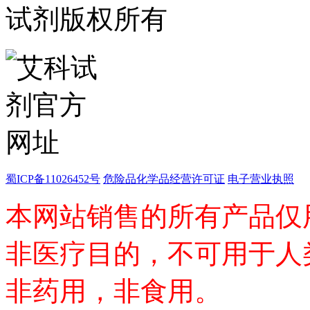
钯
试剂版权所有
钌
银
铈
铱
镨
铟
镧
铼
锆
金
钇
铯
蜀ICP备11026452号
危险品化学品经营许可证
电子营业执照
铷
本网站销售的所有产品仅
铑
镱
铂
非医疗目的，不可用于人
钐
铒
钕
非药用，非食用。
铥
钆