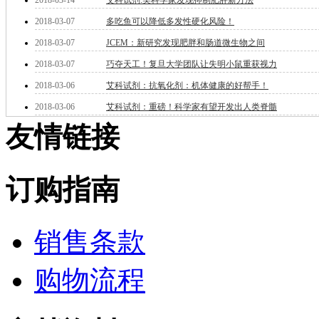
2018-03-14
艾科试剂:美科学家发现抑制肥胖新方法
酮
烷
2018-03-07
多吃鱼可以降低多发性硬化风险！
温
2018-03-07
JCEM：新研究发现肥胖和肠道微生物之间
肟
钨
2018-03-07
巧夺天工！复旦大学团队让失明小鼠重获视力
芴
2018-03-06
艾科试剂：抗氧化剂：机体健康的好帮手！
烯
2018-03-06
艾科试剂：重磅！科学家有望开发出人类脊髓
硒
锡
友情链接
锌
溴
盐
订购指南
吲哚
油
锗
酯
销售条款
脂
唑
购物流程
材料科学
替代能源
生物材料
金属和陶瓷科学