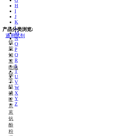
G
H
I
J
K
L
产品分类浏览:
M
通用试剂
N
铵
O
胺
P
钡
Q
R
苯
S
吡咯
T
铋
U
苄
V
醇
W
碘
X
Y
啶
Z
苊
蒽
钒
酚
粉