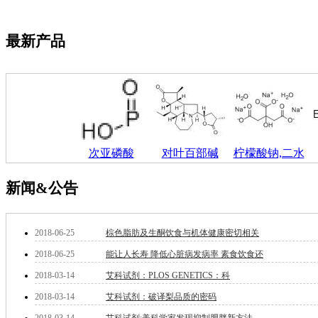
其它
铅
嗪
最新产品
醛
炔
噻吩
筛
砷
石
试纸
次亚磷酸
对叶百部碱
柠檬酸钠,二水
锶
松
新闻&公告
素
酸
钛
钽
2018-06-25
棕色脂肪及生酮饮食与机体健康密切相关
碳
2018-06-25
能让人长寿 降低心脏病发病率 素食饮食还
糖
2018-03-14
艾科试剂：PLOS GENETICS：科
锑
铁
2018-03-14
艾科试剂：破译梨品质的密码
铜