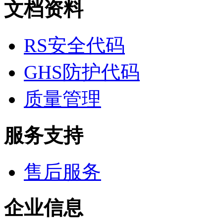
文档资料
微米/纳米电子材
料
纳米材料
RS安全代码
有机和印刷电子学
高分子科学
分析试剂
GHS防护代码
基准试剂
对照品
质量管理
指示剂
染料中间体
染色剂
标准品
服务支持
色谱试剂
分子筛
医药中间体
售后服务
天然产物
标准溶液
生物/化学试剂
核酸
企业信息
碳水化合物
抗生素