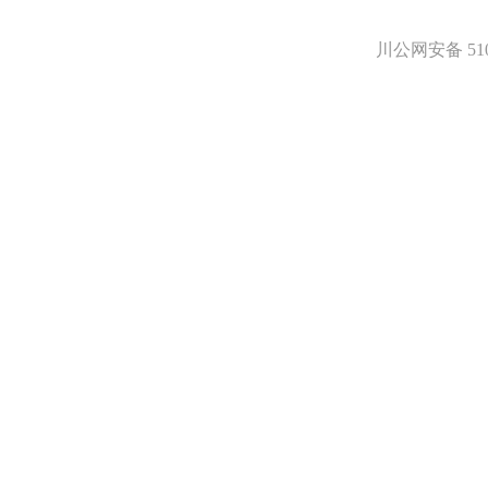
碲
镥
川公网安备 5101
铽
钬
铕
镝
高端化学
不对称合成
催化和无机化学
化学生物学
香精香料
杂环砌块
有机砌块
有机金属试剂