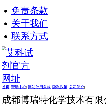
生物缓冲液
免责条款
螯合剂/变性剂
酶、辅酶
显色及标记试剂
关于我们
季铵盐
L-氨基酸
其它生化试剂
联系方式
CBZ氨基酸
BOC-氨基酸
Fmoc-氨基酸
氨基酸复合盐
D-氨基酸
DL-氨基酸
非天然氨基酸
N-甲基化氨基酸
氨基醇
多肽
首页
|
帮助中心
|
网站使用条款
|
隐私政策
|
公司简介
|
手性产品
培养基
成都博瑞特化学技术有限公司 ww
稀土/稀有金属试剂
硼