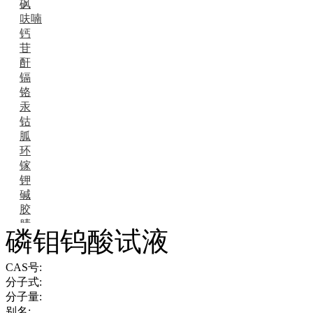
砜
呋喃
钙
苷
酐
镉
铬
汞
钴
胍
环
镓
钾
碱
胶
腈
磷钼钨酸试液
精
肼
CAS号:
醌
分子式:
蜡
分子量:
锂
别名:
啉