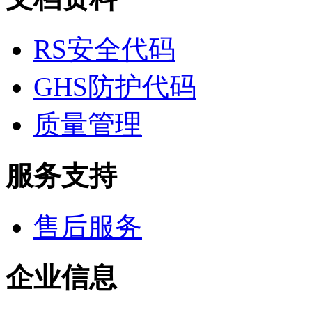
医药中间体
天然产物
标准溶液
RS安全代码
生物/化学试剂
核酸
碳水化合物
GHS防护代码
抗生素
生物缓冲液
质量管理
螯合剂/变性剂
酶、辅酶
显色及标记试剂
季铵盐
服务支持
L-氨基酸
其它生化试剂
CBZ氨基酸
售后服务
BOC-氨基酸
Fmoc-氨基酸
氨基酸复合盐
D-氨基酸
企业信息
DL-氨基酸
非天然氨基酸
N-甲基化氨基酸