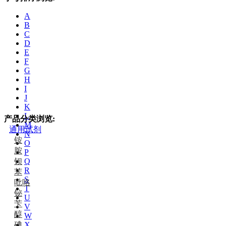
A
B
C
D
E
F
G
H
I
J
K
L
产品分类浏览:
M
通用试剂
N
铵
O
胺
P
钡
Q
R
苯
S
吡咯
T
铋
U
苄
V
醇
W
碘
X