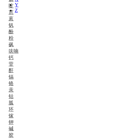
Y
啶
Z
苊
蒽
钒
酚
粉
砜
呋喃
钙
苷
酐
镉
铬
汞
钴
胍
环
镓
钾
碱
胶