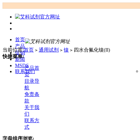
首页
产品
当前位置:
首页
通用试剂
镍
四水合氟化镍(II)
>
>
>
促销
快捷菜单:
新闻
MSDS
产品首
联系我们
页
目录导
航
免责条
款
关于我
们
联系方
式
字母排序浏览: