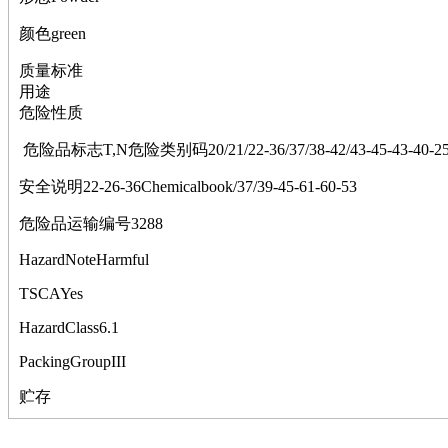
萘
铌
颜色green
脲
镍
质量标准
宁
用途
铍
危险性质
嘌呤
危险品标志T,N危险类别码20/21/22-36/37/38-42/43-45-43-40-25-68
其它
铅
安全说明22-26-36Chemicalbook/37/39-45-61-60-53
嗪
醛
危险品运输编号3288
炔
噻吩
HazardNoteHarmful
筛
TSCAYes
砷
石
HazardClass6.1
试纸
PackingGroupIII
锶
松
贮存
素
酸
钛