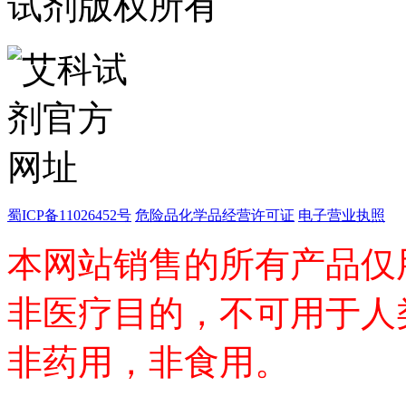
试剂版权所有
镱
铂
钐
铒
钕
铥
钆
碲
镥
铽
钬
蜀ICP备11026452号
危险品化学品经营许可证
电子营业执照
铕
镝
本网站销售的所有产品仅
高端化学
不对称合成
催化和无机化学
非医疗目的，不可用于人
化学生物学
香精香料
非药用，非食用。
杂环砌块
有机砌块
有机金属试剂