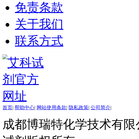
免责条款
氨基醇
多肽
手性产品
关于我们
培养基
稀土/稀有金属试剂
联系方式
硼
钯
钌
银
铈
铱
镨
铟
镧
铼
锆
首页
|
帮助中心
|
网站使用条款
|
隐私政策
|
公司简介
|
金
钇
成都博瑞特化学技术有限公司 ww
铯
铷
铑