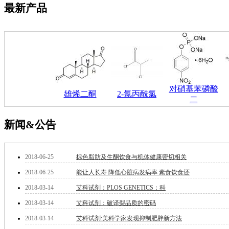
最新产品
钽
碳
糖
锑
铁
铜
酮
烷
对硝基苯磷酸
雄烯二酮
2-氯丙酰氯
温
二
肟
钨
新闻&公告
芴
烯
硒
2018-06-25
棕色脂肪及生酮饮食与机体健康密切相关
锡
锌
2018-06-25
能让人长寿 降低心脏病发病率 素食饮食还
溴
2018-03-14
艾科试剂：PLOS GENETICS：科
盐
吲哚
2018-03-14
艾科试剂：破译梨品质的密码
油
2018-03-14
艾科试剂:美科学家发现抑制肥胖新方法
锗