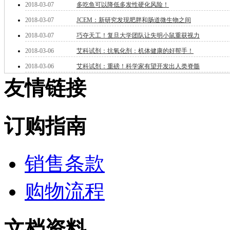
2018-03-07
多吃鱼可以降低多发性硬化风险！
酯
脂
2018-03-07
JCEM：新研究发现肥胖和肠道微生物之间
唑
2018-03-07
巧夺天工！复旦大学团队让失明小鼠重获视力
材料科学
替代能源
2018-03-06
艾科试剂：抗氧化剂：机体健康的好帮手！
生物材料
2018-03-06
艾科试剂：重磅！科学家有望开发出人类脊髓
金属和陶瓷科学
友情链接
微米/纳米电子材
料
纳米材料
有机和印刷电子学
订购指南
高分子科学
分析试剂
基准试剂
销售条款
对照品
指示剂
染料中间体
购物流程
染色剂
标准品
色谱试剂
分子筛
文档资料