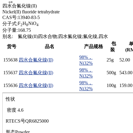
腈
四水合氟化镍(II)
精
Nickel(II) fluoride tetrahydrate
肼
CAS号:
13940-83-5
醌
F
H
NiO
分子式:
2
8
4
蜡
分子量:
168.75
锂
别名:
氟化镍(II)四水合物;四水氟化镍;氟化镍,四水
啉
包
单
货号
品名
产品规格
磷
装
(R
膦
98%，
硫
155638
四水合氟化镍(II)
25g
52.00
Ni32%
铝
98%，
氯
155637
四水合氟化镍(II)
500g
543.00
Ni32%
镁
98%，
锰
155636
四水合氟化镍(II)
100g
159.00
Ni32%
硅烷
酰氯
性状
林
醚
密度 4.6
脒
RTECS号QR6825000
钠
钼
形态Powder