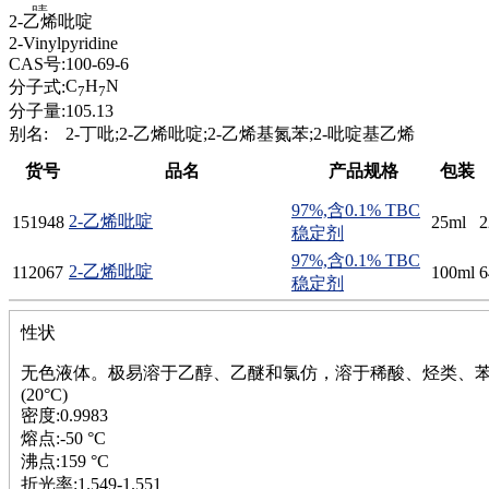
腈
2-乙烯吡啶
精
2-Vinylpyridine
肼
CAS号:
100-69-6
醌
C
H
N
分子式:
7
7
蜡
分子量:
105.13
锂
别名:
2-丁吡;2-乙烯吡啶;2-乙烯基氮苯;2-吡啶基乙烯
啉
货号
品名
产品规格
包装
磷
膦
97%,含0.1% TBC
硫
2-乙烯吡啶
151948
25ml
2
稳定剂
铝
97%,含0.1% TBC
氯
2-乙烯吡啶
112067
100ml
6
稳定剂
镁
锰
性状
硅烷
酰氯
无色液体。极易溶于乙醇、乙醚和氯仿，溶于稀酸、烃类、苯、丙酮
林
(20°C)
醚
密度:0.9983
脒
熔点:-50 °C
钠
沸点:159 °C
钼
折光率:1.549-1.551