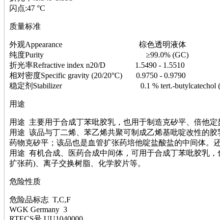
萘
闪点:47 °C
铌
脲
质量标准
镍
宁
外观Appearance 棕色透明液体
铍
纯度Purity ≥99.0% (GC)
嘌呤
折光率Refractive index n20/D 1.5490 - 1.5510
其它
相对密度Specific gravity (20/20°C) 0.9750 - 0.9790
铅
稳定剂Stabilizer 0.1 % tert.-butylcatechol (
嗪
用途
醛
炔
用途 主要用于合成丁苯吡胶乳，也用于制造克矽平、倍他定
噻吩
用途 该品与丁二烯、苯乙烯共聚可制成乙烯基吡啶改性的胶
筛
药物克矽平；该品也是血管扩张药培他啶盐酸盐的中间体。
砷
用途 有机合成、医药合成中间体，可用于合成丁苯吡胶乳，也
石
扩张药)、离子交换树脂、化学胶片等。
试纸
锶
危险性质
松
素
危险品标志 T,C,F
酸
WGK Germany 3
RTECS号 UU1040000
钛