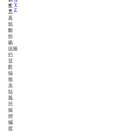
Y
啶
Z
苊
蒽
钒
酚
粉
砜
呋喃
钙
苷
酐
镉
铬
汞
钴
胍
环
镓
钾
碱
胶