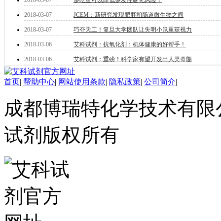
2018-03-07
多吃鱼可以降低多发性硬化风险！
医药中间体
天然产物
2018-03-07
JCEM：新研究发现肥胖和肠道微生物之间
标准溶液
2018-03-07
巧夺天工！复旦大学团队让失明小鼠重获视力
生物/化学试剂
核酸
2018-03-06
艾科试剂：抗氧化剂：机体健康的好帮手！
碳水化合物
2018-03-06
艾科试剂：重磅！科学家有望开发出人类脊髓
抗生素
生物缓冲液
首页
|
帮助中心
|
网站使用条款
|
隐私政策
|
公司简介
|
螯合剂/变性剂
酶、辅酶
成都博瑞特化学技术有限公司 ww
显色及标记试剂
季铵盐
L-氨基酸
试剂版权所有
其它生化试剂
CBZ氨基酸
BOC-氨基酸
Fmoc-氨基酸
氨基酸复合盐
D-氨基酸
DL-氨基酸
非天然氨基酸
N-甲基化氨基酸