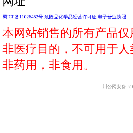
氨基醇
多肽
蜀ICP备11026452号
危险品化学品经营许可证
电子营业执照
手性产品
培养基
本网站销售的所有产品仅
稀土/稀有金属试剂
硼
钯
非医疗目的，不可用于人
钌
银
非药用，非食用。
铈
铱
镨
铟
镧
川公网安备 5101
铼
锆
金
钇
铯
铷
铑