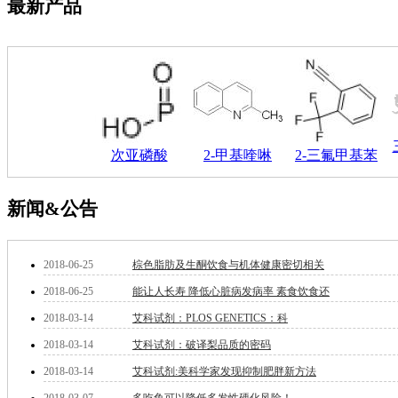
最新产品
酯
脂
唑
材料科学
替代能源
生物材料
金属和陶瓷科学
微米/纳米电子材
次亚磷酸
2-甲基喹啉
2-三氟甲基苯
料
纳米材料
有机和印刷电子学
新闻&公告
高分子科学
分析试剂
基准试剂
2018-06-25
棕色脂肪及生酮饮食与机体健康密切相关
对照品
指示剂
2018-06-25
能让人长寿 降低心脏病发病率 素食饮食还
染料中间体
2018-03-14
艾科试剂：PLOS GENETICS：科
染色剂
标准品
2018-03-14
艾科试剂：破译梨品质的密码
色谱试剂
2018-03-14
艾科试剂:美科学家发现抑制肥胖新方法
分子筛