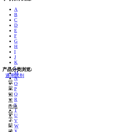
A
B
C
D
E
F
G
H
I
J
K
L
产品分类浏览:
M
通用试剂
N
铵
O
胺
P
钡
Q
R
苯
S
吡咯
T
铋
U
苄
V
醇
W
碘
X