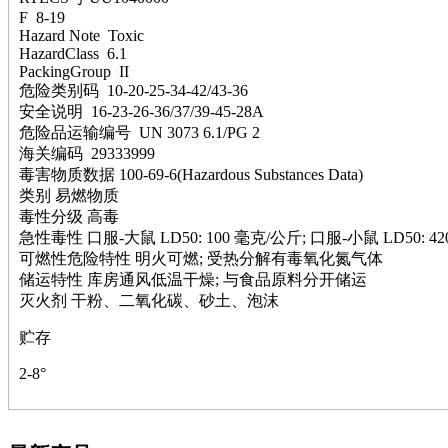
F 8-19
钽
Hazard Note Toxic
碳
HazardClass 6.1
糖
PackingGroup II
锑
危险类别码 10-20-25-34-42/43-36
铁
安全说明 16-23-26-36/37/39-45-28A
铜
危险品运输编号 UN 3073 6.1/PG 2
酮
海关编码 29333999
烷
毒害物质数据 100-69-6(Hazardous Substances Data)
温
类别 易燃物质
肟
毒性分级 高毒
钨
急性毒性 口服-大鼠 LD50: 100 毫克/公斤; 口服-小鼠 LD50: 4
芴
可燃性危险特性 明火可燃; 受热分解有毒氧化氮气体
烯
储运特性 库房通风低温干燥; 与食品原料分开储运
硒
灭火剂 干粉、二氧化碳、砂土、泡沫
锡
锌
贮存
溴
2-8°
盐
吲哚
油
锗