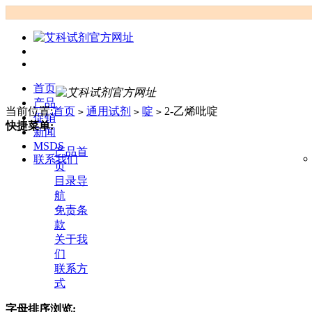
首页
产品
当前位置:
首页
通用试剂
啶
2-乙烯吡啶
>
>
>
促销
快捷菜单:
新闻
MSDS
产品首
联系我们
页
目录导
航
免责条
款
关于我
们
联系方
式
字母排序浏览: