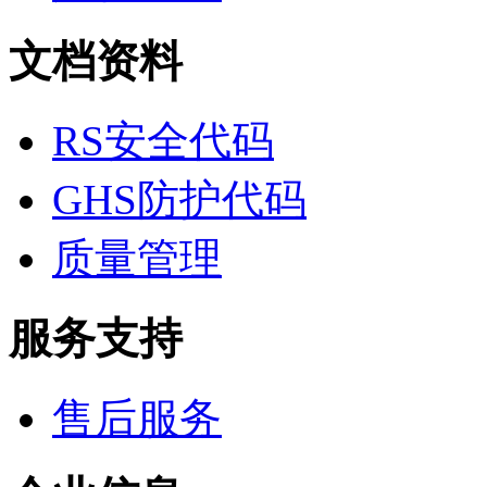
医药中间体
天然产物
文档资料
标准溶液
生物/化学试剂
核酸
碳水化合物
RS安全代码
抗生素
生物缓冲液
GHS防护代码
螯合剂/变性剂
酶、辅酶
显色及标记试剂
质量管理
季铵盐
L-氨基酸
其它生化试剂
服务支持
CBZ氨基酸
BOC-氨基酸
Fmoc-氨基酸
氨基酸复合盐
售后服务
D-氨基酸
DL-氨基酸
非天然氨基酸
N-甲基化氨基酸