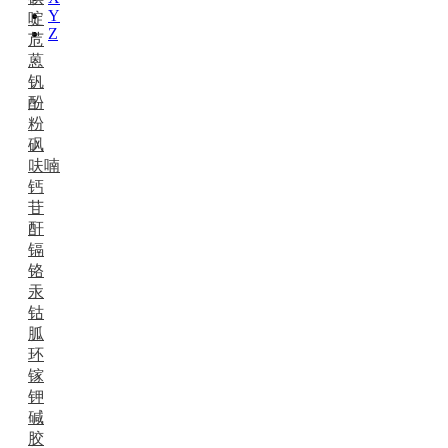
Y
啶
Z
苊
蒽
钒
酚
粉
砜
呋喃
钙
苷
酐
镉
铬
汞
钴
胍
环
镓
钾
碱
胶