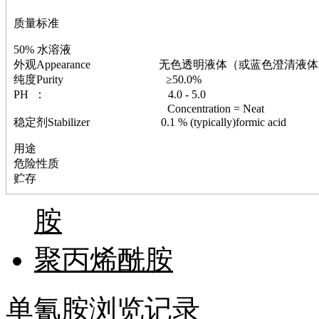
萘
铌
质量标准
脲
镍
50% 水溶液
宁
外观Appearance 无色透明液体（或蓝色澄清液体
铍
纯度Purity ≥50.0%
嘌呤
PH ： 4.0 - 5.0
其它
Concentration = Neat
稳定剂Stabilizer 0.1 % (typically)formic acid
铅
嗪
用途
醛
危险性质
炔
贮存
噻吩
筛
胺
砷
石
试纸
聚丙烯酰胺
锶
松
素
单氰胺浏览记录
酸
钛