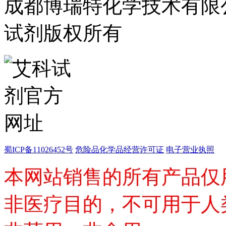
成都博瑞特化学技术有限公司 ww
镱
铂
试剂版权所有
钐
铒
钕
铥
钆
碲
镥
铽
钬
铕
镝
高端化学
蜀ICP备11026452号
危险品化学品经营许可证
电子营业执照
不对称合成
催化和无机化学
本网站销售的所有产品仅
化学生物学
香精香料
杂环砌块
非医疗目的，不可用于人
有机砌块
有机金属试剂