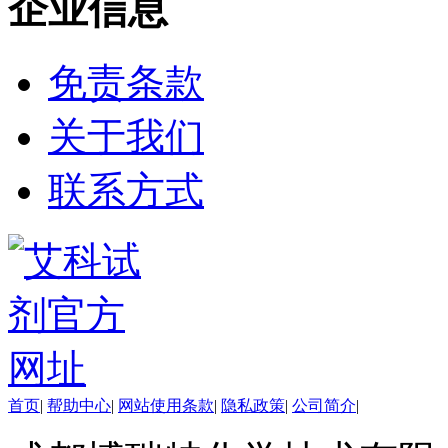
企业信息
氨基醇
多肽
手性产品
免责条款
培养基
稀土/稀有金属试剂
关于我们
硼
钯
钌
联系方式
银
铈
铱
镨
铟
镧
铼
锆
金
钇
铯
首页
|
帮助中心
|
网站使用条款
|
隐私政策
|
公司简介
|
铷
铑