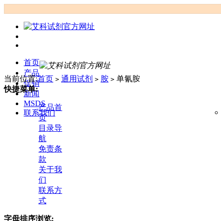
首页
产品
当前位置:
首页
通用试剂
胺
单氰胺
>
>
>
促销
快捷菜单:
新闻
MSDS
产品首
联系我们
页
目录导
航
免责条
款
关于我
们
联系方
式
字母排序浏览: