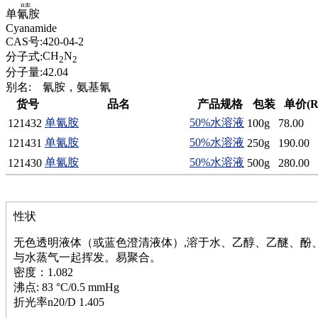
腈
单氰胺
精
Cyanamide
肼
CAS号:
420-04-2
醌
CH
N
分子式:
2
2
蜡
分子量:
42.04
锂
别名:
氰胺，氨基氰
啉
货号
品名
产品规格
包装
单价(R
磷
单氰胺
50%水溶液
121432
100g
78.00
膦
硫
单氰胺
50%水溶液
121431
250g
190.00
铝
单氰胺
50%水溶液
121430
500g
280.00
氯
镁
锰
性状
硅烷
酰氯
无色透明液体（或蓝色澄清液体）,溶于水、乙醇、乙醚、酚
林
与水蒸气一起挥发。易聚合。
醚
密度：1.082
脒
沸点: 83 °C/0.5 mmHg
钠
折光率n20/D 1.405
钼