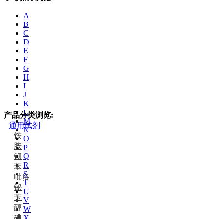
A
B
C
D
E
F
G
H
I
J
K
L
产品分类浏览:
M
通用试剂
N
铵
O
胺
P
钡
Q
R
苯
S
吡咯
T
铋
U
苄
V
醇
W
碘
X