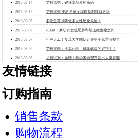
2018-03-14
艾科试剂：破译梨品质的密码
酯
脂
2018-03-14
艾科试剂:美科学家发现抑制肥胖新方法
唑
2018-03-07
多吃鱼可以降低多发性硬化风险！
材料科学
替代能源
2018-03-07
JCEM：新研究发现肥胖和肠道微生物之间
生物材料
2018-03-07
巧夺天工！复旦大学团队让失明小鼠重获视力
金属和陶瓷科学
微米/纳米电子材
2018-03-06
艾科试剂：抗氧化剂：机体健康的好帮手！
料
2018-03-06
艾科试剂：重磅！科学家有望开发出人类脊髓
纳米材料
友情链接
有机和印刷电子学
高分子科学
分析试剂
基准试剂
订购指南
对照品
指示剂
染料中间体
销售条款
染色剂
标准品
色谱试剂
购物流程
分子筛