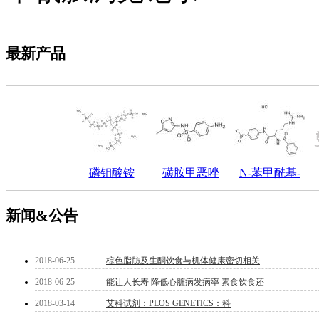
钽
碳
糖
最新产品
锑
铁
铜
酮
烷
温
肟
钨
磷钼酸铵
磺胺甲恶唑
N-苯甲酰基-
芴
烯
硒
新闻&公告
锡
锌
溴
2018-06-25
棕色脂肪及生酮饮食与机体健康密切相关
盐
吲哚
2018-06-25
能让人长寿 降低心脏病发病率 素食饮食还
油
2018-03-14
艾科试剂：PLOS GENETICS：科
锗